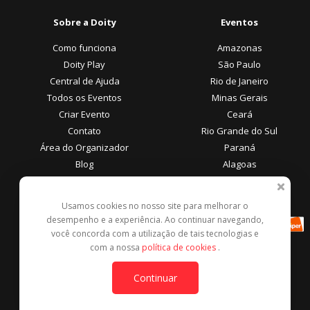
Sobre a Doity
Eventos
Como funciona
Amazonas
Doity Play
São Paulo
Central de Ajuda
Rio de Janeiro
Todos os Eventos
Minas Gerais
Criar Evento
Ceará
Contato
Rio Grande do Sul
Área do Organizador
Paraná
Blog
Alagoas
Área do Participante
Formas de Pagamento
Usamos cookies no nosso site para melhorar o
desempenho e a experiência. Ao continuar navegando,
Central de Ajuda
você concorda com a utilização de tais tecnologias e
Denunciar este evento
com a nossa
política de cookies
.
Contato
Continuar