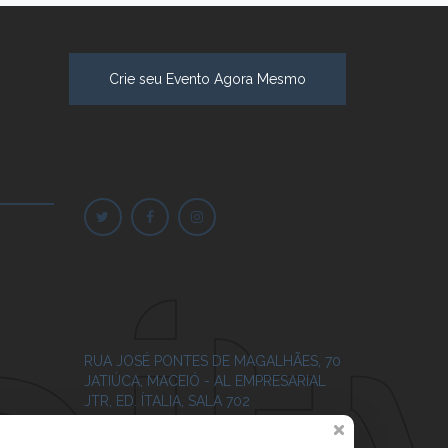
Crie seu Evento Agora Mesmo
RUA JOSÉ PONTES DE MAGALHÃES, 70
JATIÚCA, MACEIÓ - AL
EMPRESARIAL
JTR, ED. ÍTALIA, SALA 702