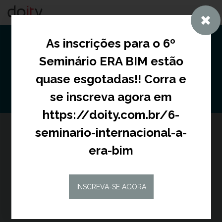
Togg
navig
As inscrições para o 6º
Seminário ERA BIM estão
quase esgotadas!! Corra e
se inscreva agora em
https://doity.com.br/6-
seminario-internacional-a-
5º Seminário Internacional:
era-bim
A ERA BIM
INSCREVA-SE AGORA
FAÇA SUA INSCRIÇÃO