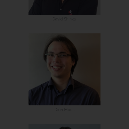
David Shinkai
Dion Moult