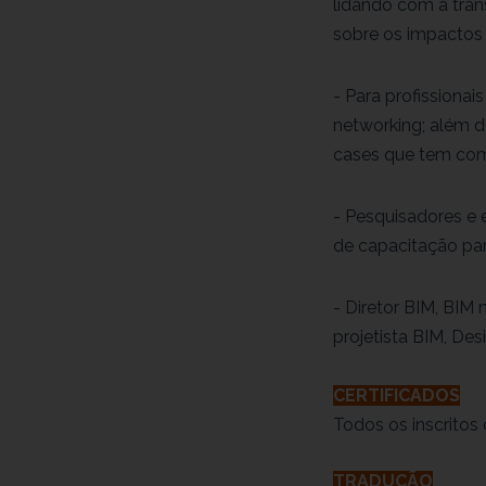
lidando com a trans
sobre os impactos
- Para profissiona
networking; além da
cases que tem com
- Pesquisadores e 
de capacitação par
- Diretor BIM, BIM
projetista BIM, De
CERTIFICADOS
Todos os inscritos
TRADUÇÃO