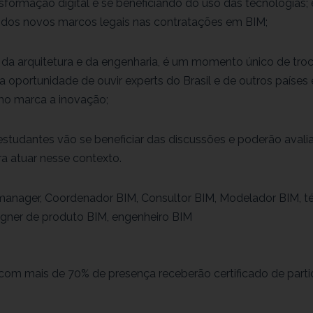
formação digital e se beneficiando do uso das tecnologias; e 
 dos novos marcos legais nas contratações em BIM;
is da arquitetura e da engenharia, é um momento único de troc
 oportunidade de ouvir experts do Brasil e de outros países 
o marca a inovação;
estudantes vão se beneficiar das discussões e poderão avali
a atuar nesse contexto.
 manager, Coordenador BIM, Consultor BIM, Modelador BIM, t
signer de produto BIM, engenheiro BIM
 com mais de 70% de presença receberão certificado de parti