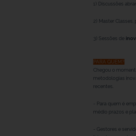
1) Discussões abr
2) Master Classes,
3) Sessões de
ino
PARA QUEM?
Chegou o momento 
metodologias inova
recentes.
- Para quem é empr
médio prazos e pla
- Gestores e servi