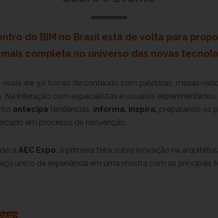
ntro do BIM no Brasil está de volta para prop
 mais completa no universo das novas tecnolo
o
mais de 50 horas
de conteúdo com palestras, mesas-red
as. Na interação com especialistas e usuários experimentados
ento
antecipa
tendências,
informa,
inspira,
preparando os pr
rcado em processo de reinvenção.
de: a
AEC Expo
, a primeira feira sobre inovação na arquitetu
aço único de experiência em uma mostra com as principais 
PAR?