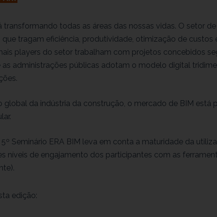
tá transformando todas as áreas das nossas vidas. O setor d
 que tragam eficiência, produtividade, otimização de custo
mais players do setor trabalham com projetos concebidos s
 as administrações públicas adotam o modelo digital tridim
ções.
 global da indústria da construção, o mercado de BIM está
ar.
5º Seminário ERA BIM leva em conta a maturidade da utiliz
tes níveis de engajamento dos participantes com as ferrament
nte).
ta edição: