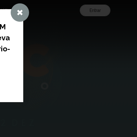
Entrar
EMÁTICOS
IM
eva
io-