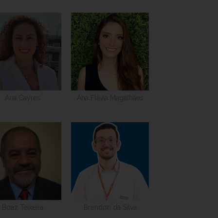
Ana Cayres
Ana Flávia Magalhães
Boaz Teixeira
Brendon da Silva