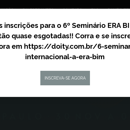
MAÇÃO
PALESTRANTES
CONTATO
FAQ
PAINÉIS T
s inscrições para o 6º Seminário ERA B
tão quase esgotadas!! Corra e se inscr
ora em https://doity.com.br/6-seminar
internacional-a-era-bim
INSCREVA-SE AGORA