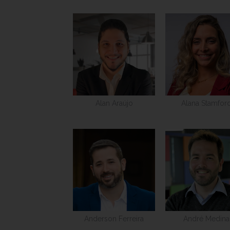
Alan Araújo
Alana Stamfor
Anderson Ferreira
André Medina