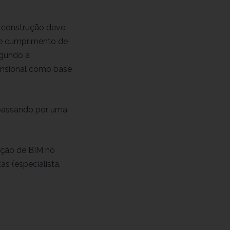
e construção deve
s e cumprimento de
egundo a
ensional como base
 passando por uma
ação de BIM no
as (especialista,