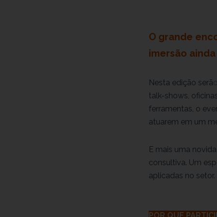
O grande enco
imersão ainda
Nesta edição serã
talk-shows, oficin
ferramentas, o ev
atuarem em um me
E mais uma novida
consultiva. Um esp
aplicadas no setor.
POR QUE PARTICI