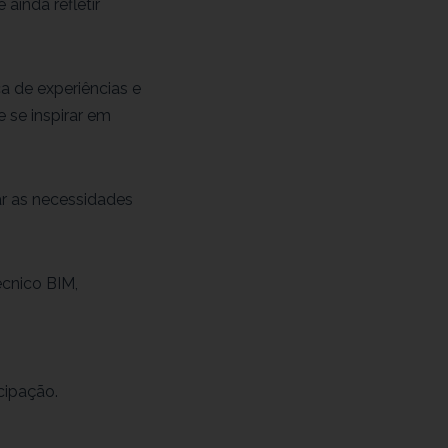
ainda refletir
a de experiências e
e se inspirar em
ar as necessidades
écnico BIM,
cipação.