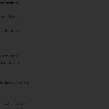
resariais"
,
prendidas,
m adotados.
s demandas:
amentas mais
andas de curto e
privadas estão