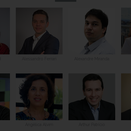
d
Alessandro Ferrari
Alexandre Miranda
Angélica Alvim
Arthur Patrício