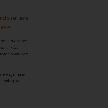
orcionar uma
gias.
ondas, workshops,
 no uso das
ofissionais para
ra e engenharia
tecnologias