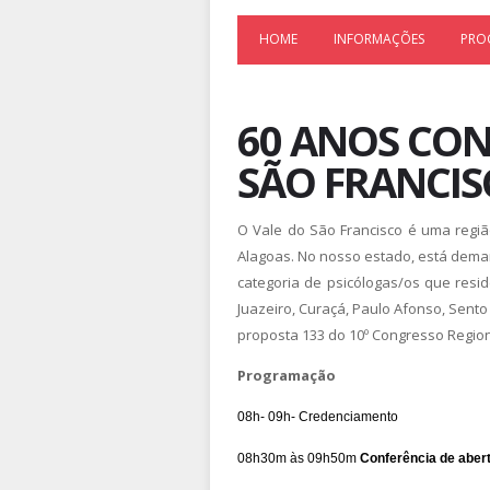
HOME
INFORMAÇÕES
PRO
60 ANOS CON
SÃO FRANCIS
O Vale do São Francisco é uma regi
Alagoas. No nosso estado, está demar
categoria de psicólogas/os que res
Juazeiro, Curaçá, Paulo Afonso, Sento
proposta 133 do 10º Congresso Regiona
Programação
08h- 09h- Credenciamento
08h30m às 09h50m
Conferência de abert