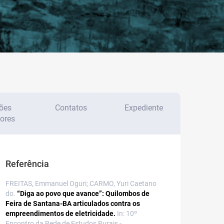
ões
Contatos
Expediente
iores
Referência
FREITAS, Emmanuel Oguri; CARMO, Yuri Caetano
do.
“Diga ao povo que avance”: Quilombos de
Feira de Santana-BA articulados contra os
empreendimentos de eletricidade.
In: 10º
Encontro da Rede de Estudos Rurais -