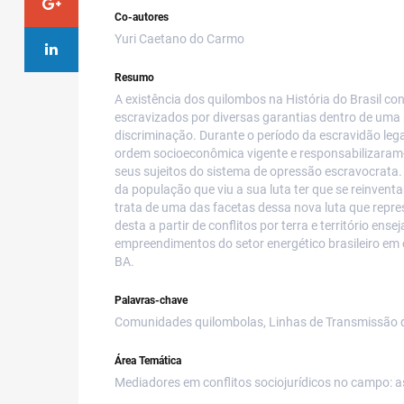
Co-autores
Yuri Caetano do Carmo
Resumo
A existência dos quilombos na História do Brasil c
escravizados por diversas garantias dentro de uma
discriminação. Durante o período da escravidão le
ordem socioeconômica vigente e responsabilizaram
seus sujeitos do sistema de opressão escravocrata.
da população que viu a sua luta ter que se reinven
trata de uma das facetas dessa nova luta que repr
desta a partir de conflitos por terra e território e
empreendimentos do setor energético brasileiro em
BA.
Palavras-chave
Comunidades quilombolas, Linhas de Transmissão de E
Área Temática
Mediadores em conflitos sociojurídicos no campo: a