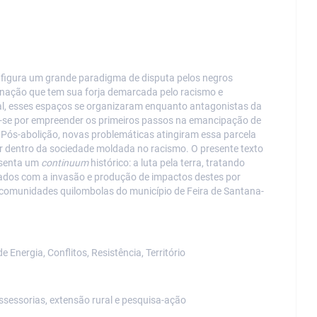
onfigura um grande paradigma de disputa pelos negros
 nação que tem sua forja demarcada pelo racismo e
gal, esses espaços se organizaram enquanto antagonistas da
-se por empreender os primeiros passos na emancipação de
 Pós-abolição, novas problemáticas atingiram essa parcela
tar dentro da sociedade moldada no racismo. O presente texto
esenta um
continuum
histórico: a luta pela terra, tratando
nsejados com a invasão e produção de impactos destes por
 comunidades quilombolas do município de Feira de Santana-
nergia, Conflitos, Resistência, Território
ssessorias, extensão rural e pesquisa-ação