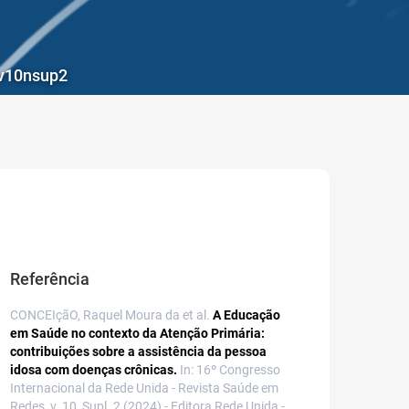
4v10nsup2
Referência
CONCEIçãO, Raquel Moura da et al.
A Educação
em Saúde no contexto da Atenção Primária:
contribuições sobre a assistência da pessoa
idosa com doenças crônicas.
In: 16º Congresso
Internacional da Rede Unida - Revista Saúde em
Redes, v. 10, Supl. 2 (2024) - Editora Rede Unida -