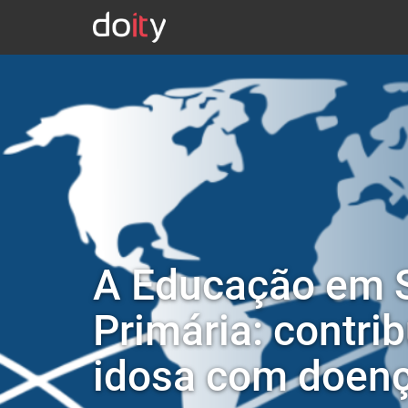
A Educação em S
Primária: contri
idosa com doenç