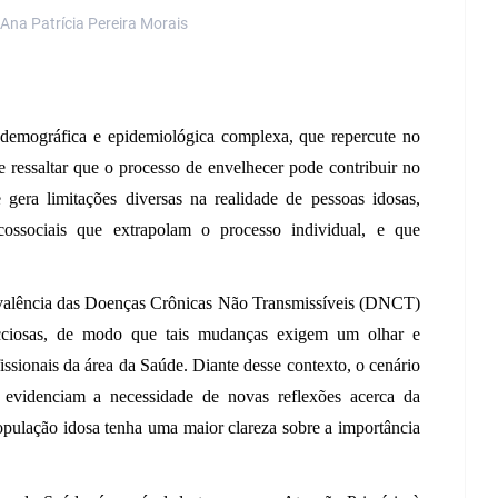
 Ana Patrícia Pereira Morais
emográfica e epidemiológica complexa, que repercute no 
 ressaltar que o processo de envelhecer pode contribuir no 
gera limitações diversas na realidade de pessoas idosas, 
ssociais que extrapolam o processo individual, e que 
evalência das Doenças Crônicas Não Transmissíveis (DNCT) 
cciosas, de modo que tais mudanças exigem um olhar e 
issionais da área da Saúde. Diante desse contexto, o cenário 
videnciam a necessidade de novas reflexões acerca da 
pulação idosa tenha uma maior clareza sobre a importância 