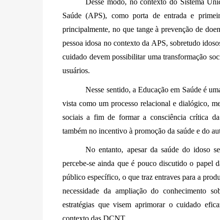
Desse modo, no contexto do Sistema Único
Saúde (APS), como porta de entrada e primeiro
principalmente, no que tange à prevenção de doen
pessoa idosa no contexto da APS, sobretudo idosos 
cuidado devem possibilitar uma transformação soci
usuários. 
Nesse sentido, a Educação em Saúde é uma 
vista como um processo relacional e dialógico, me
sociais a fim de formar a consciência crítica d
também no incentivo à promoção da saúde e do au
No entanto, apesar da saúde do idoso se
percebe-se ainda que é pouco discutido o papel d
público específico, o que traz entraves para a pro
necessidade da ampliação do conhecimento sob
estratégias que visem aprimorar o cuidado efi
contexto das DCNT. 