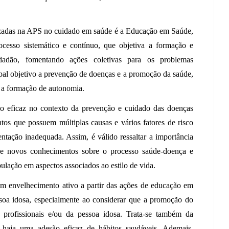
ilizadas na APS no cuidado em saúde é a Educação em Saúde, 
cesso sistemático e contínuo, que objetiva a formação e 
dadão, fomentando ações coletivas para os problemas 
pal objetivo a prevenção de doenças e a promoção da saúde, 
 a formação de autonomia. 
do eficaz no contexto da prevenção e cuidado das doenças 
os que possuem múltiplas causas e vários fatores de risco 
tação inadequada. Assim, é válido ressaltar a importância 
 novos conhecimentos sobre o processo saúde-doença e 
lação em aspectos associados ao estilo de vida. 
 envelhecimento ativo a partir das ações de educação em 
soa idosa, especialmente ao considerar que a promoção do 
profissionais e/ou da pessoa idosa. Trata-se também da 
 haja uma adesão eficaz de hábitos saudáveis. Ademais, 