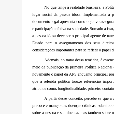
No que tange à realidade brasileira, a Pol
lugar social da pessoa idosa. Implementada a pa
documento legal apresenta como objetivo assegurar
e participação efetiva na sociedade. Somado a isso, 
a pessoa idosa deve ser o principal agente de tra
Estado para o asseguramento dos seus direitos
considerações importantes para se refletir o papel
Ademais, ao tratar dessa temática, é essen
meio da publicação da primeira Política Naciona
novamente o papel da APS enquanto principal porta 
que a referida política trouxe referências impo
atributos como: longitudinalidade, primeiro contato,
A partir desse conceito, percebe-se que a 
precoce e manejo das doenças crônicas, sobretudo
sobre a pessoa e sua doença, mas também sobre o c