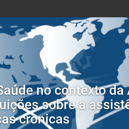
aúde no contexto da
buições sobre a assis
as crônicas