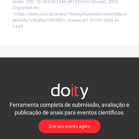
Unida - DOI: 10.18310/2446-48132024v10nsup2, 2023.
Disponível em:
<https://doity.com.br/anais/16congressointernacionaldare
deunida/trabalho/359585>. Acesso em: 07/08/2026 às
14:45
Ferramenta completa de submissão, avaliação e
publicação de anais para eventos científicos.
Crie seu evento agora