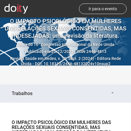
Ir para o evento
O IMPACTO PSICOLÓGICO EM MULHERES
DAS RELAÇÕES SEXUAIS CONSENTIDAS, MAS
INDESEJADAS: uma revisão da literatura.
Anais do 16º Congresso Internacional da Rede Unida
Publicado em 20/12/2023 - ISSN 2446-4813
Revista Saúde em Redes, v. 10, Supl. 2 (2024) - Editora Rede
Unida - DOI: 10.18310/2446-48132024v10nsup2
Trabalhos
O IMPACTO PSICOLÓGICO EM MULHERES DAS
RELAÇÕES SEXUAIS CONSENTIDAS, MAS