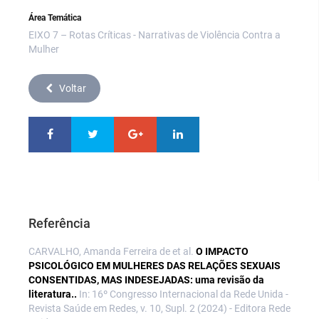
Área Temática
EIXO 7 – Rotas Críticas - Narrativas de Violência Contra a
Mulher
Voltar
Referência
CARVALHO, Amanda Ferreira de et al.
O IMPACTO
PSICOLÓGICO EM MULHERES DAS RELAÇÕES SEXUAIS
CONSENTIDAS, MAS INDESEJADAS: uma revisão da
literatura..
In: 16º Congresso Internacional da Rede Unida -
Revista Saúde em Redes, v. 10, Supl. 2 (2024) - Editora Rede