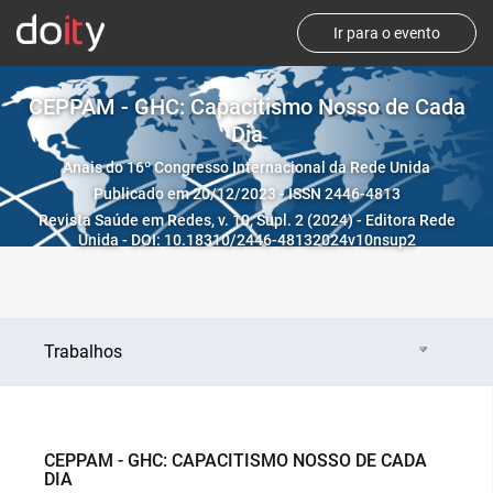
Ir para o evento
CEPPAM - GHC: Capacitismo Nosso de Cada
Dia
Anais do 16º Congresso Internacional da Rede Unida
Publicado em 20/12/2023 - ISSN 2446-4813
Revista Saúde em Redes, v. 10, Supl. 2 (2024) - Editora Rede
Unida - DOI: 10.18310/2446-48132024v10nsup2
Trabalhos
CEPPAM - GHC: CAPACITISMO NOSSO DE CADA
DIA