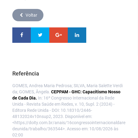
Voltar
Referência
GOMES, Andrea Maria Pedrosa; SILVA, Maria Salette Verdi
da; GOMES, Ângela.
CEPPAM - GHC: Capacitismo Nosso
de Cada Dia.
In: 16º Congresso Internacional da Rede
Unida - Revista Saúde em Redes, v. 10, Supl. 2 (2024) -
Editora Rede Unida - DOI: 10.18310/2446-
48132024v10nsup2, 2023. Disponível em:
<https://doity.com.br/anais/16congressointernacionaldare
deunida/trabalho/363544>. Acesso em: 10/08/2026 às
02:00