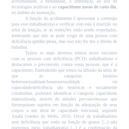
acessibilidade, à mobilidade, a ambiência, ao uso de
tecnologias assitivas e ao
capacitismo nosso de cada dia
,
no âmbito da instituição.
A função do acolhimento é apresentar a comissão
para esse trabalhador(a) e verificar com esta à inserção no
setor de lotação, se as restrições estão sendo respeitadas,
lembrando que não se pode exigir de uma pessoa com
deficiência
aptidão plena, mas isso não lhe tira o direito de
trabalhar.
Temos os mais diversos relatos nesse encontro
com as pessoas com deficiência (PCD) trabalhadoras e
destacamos o preconceito contra essas pessoas, que é o
capacitismo. Entendendo que temos na difusão da ideia de
que as categorias binárias
heterossexualidade/homossexualidade ou
capacidade/deficiência são históricas e socialmente
construídas, podemos identificar a categoria capacitismo
materializada, através de atitudes preconceituosas que
hierarquizam sujeitos em função da adequação de seus
corpos a um ideal de capacidade funcional, segundo
Anahí Guedes de Mello, 2016. Ouvir de trabalhadores
sem deficiência que estão na função de gestor: [...] não
queremos meio trabalhador(a) [...] é a confirmação da