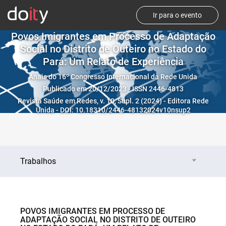
Ir para o evento
Povos Imigrantes em Processo de Adaptação
Social no Distrito de Outeiro no Estado do
Pará: Um Relato de Experiência
Anais do 16º Congresso Internacional da Rede Unida
Publicado em 20/12/2023 - ISSN 2446-4813
Revista Saúde em Redes, v. 10, Supl. 2 (2024) - Editora Rede
Unida - DOI: 10.18310/2446-48132024v10nsup2
Trabalhos
POVOS IMIGRANTES EM PROCESSO DE
ADAPTAÇÃO SOCIAL NO DISTRITO DE OUTEIRO