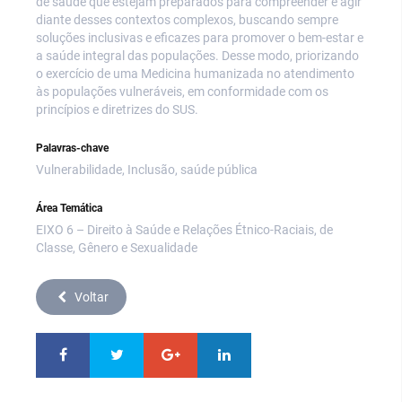
de saúde que estejam preparados para compreender e agir
diante desses contextos complexos, buscando sempre
soluções inclusivas e eficazes para promover o bem-estar e
a saúde integral das populações. Desse modo, priorizando
o exercício de uma Medicina humanizada no atendimento
às populações vulneráveis, em conformidade com os
princípios e diretrizes do SUS.
Palavras-chave
Vulnerabilidade, Inclusão, saúde pública
Área Temática
EIXO 6 – Direito à Saúde e Relações Étnico-Raciais, de
Classe, Gênero e Sexualidade
Voltar