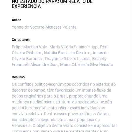
NO ESTADO DO PARÁ: UM RELATO DE
EXPERIÊNCIA
Autor
Yanna do Socorro Meneses Valente
Co-autores
Felipe Macedo Vale , Maria Vitória Sabino Hupp , Roni
Oliveira Pinheiro , Natália Brasileiro Pereira , Jonas de
Oliveira Barbosa , Thayanne Ribeiro Lisboa , Brênelly
Emanuelli Alexandre Dias , Maira Cibelle da Silva Peixoto
Resumo
Os conflitos politico-econômicos ocorridos no exterior, ao
decorrer do tempo, têm favorecido um intenso fluxo de
povos originários para o Brasil, proporcionando uma
mudança na dinâmica estrutural da sociedade que não
possui ferramentas para inserir esses indivíduos no
convívio coletivo. Dentre esses povos estão os Warao,
considerados a segunda etnia mais populosa da
Venezuela. O objetivo deste relato consiste em apresentar
como essa população vive e se mantém diante de um