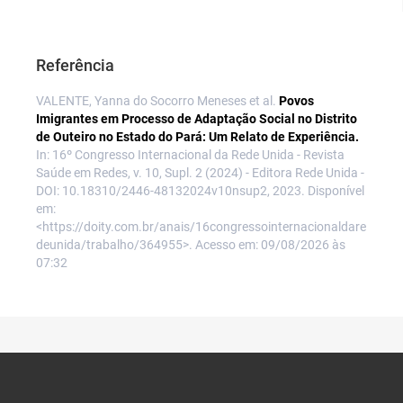
Referência
VALENTE, Yanna do Socorro Meneses et al.
Povos
Imigrantes em Processo de Adaptação Social no Distrito
de Outeiro no Estado do Pará: Um Relato de Experiência.
In: 16º Congresso Internacional da Rede Unida - Revista
Saúde em Redes, v. 10, Supl. 2 (2024) - Editora Rede Unida -
DOI: 10.18310/2446-48132024v10nsup2, 2023. Disponível
em:
<https://doity.com.br/anais/16congressointernacionaldare
deunida/trabalho/364955>. Acesso em: 09/08/2026 às
07:32