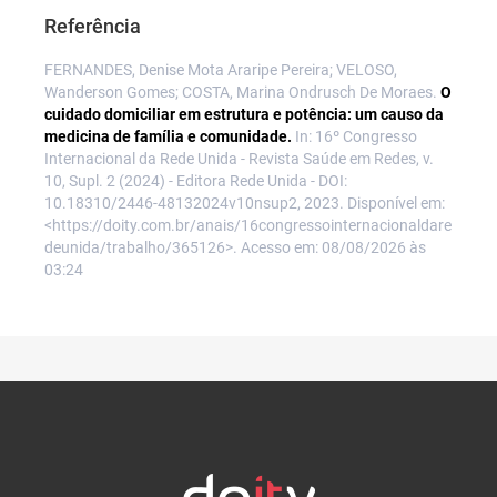
Referência
FERNANDES, Denise Mota Araripe Pereira; VELOSO,
Wanderson Gomes; COSTA, Marina Ondrusch De Moraes.
O
cuidado domiciliar em estrutura e potência: um causo da
medicina de família e comunidade.
In: 16º Congresso
Internacional da Rede Unida - Revista Saúde em Redes, v.
10, Supl. 2 (2024) - Editora Rede Unida - DOI:
10.18310/2446-48132024v10nsup2, 2023. Disponível em:
<https://doity.com.br/anais/16congressointernacionaldare
deunida/trabalho/365126>. Acesso em: 08/08/2026 às
03:24