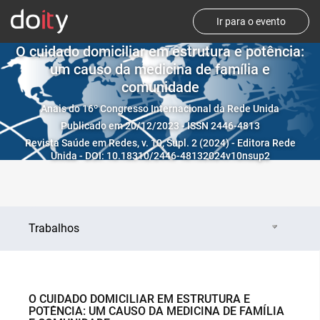
Ir para o evento
O cuidado domiciliar em estrutura e potência:
um causo da medicina de família e
comunidade
Anais do 16º Congresso Internacional da Rede Unida
Publicado em 20/12/2023 - ISSN 2446-4813
Revista Saúde em Redes, v. 10, Supl. 2 (2024) - Editora Rede
Unida - DOI: 10.18310/2446-48132024v10nsup2
Trabalhos
O CUIDADO DOMICILIAR EM ESTRUTURA E
POTÊNCIA: UM CAUSO DA MEDICINA DE FAMÍLIA