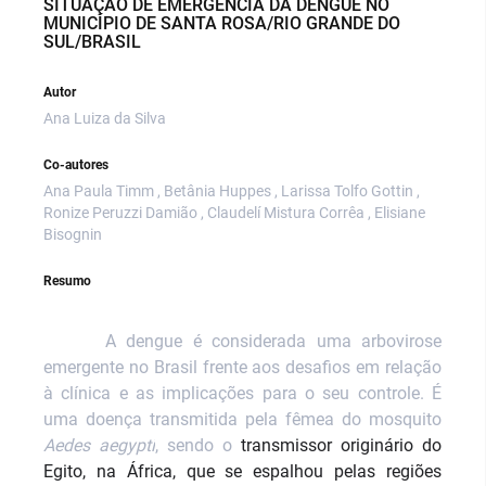
SITUAÇÃO DE EMERGÊNCIA DA DENGUE NO
MUNICÍPIO DE SANTA ROSA/RIO GRANDE DO
SUL/BRASIL
Autor
Ana Luiza da Silva
Co-autores
Ana Paula Timm , Betânia Huppes , Larissa Tolfo Gottin ,
Ronize Peruzzi Damião , Claudelí Mistura Corrêa , Elisiane
Bisognin
Resumo
A dengue é considerada uma arbovirose
emergente no Brasil frente aos desafios em relação
à clínica e as implicações para o seu controle. É
uma doença transmitida pela fêmea do mosquito
Aedes aegypti
, sendo o
transmissor originário do
Egito, na África, que se espalhou pelas regiões