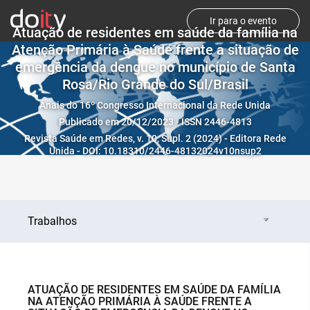
Ir para o evento
Atuação de residentes em saúde da família na
Atenção Primária à Saúde frente a situação de
emergência da dengue no município de Santa
Rosa/Rio Grande do Sul/Brasil
Anais do 16º Congresso Internacional da Rede Unida
Publicado em 20/12/2023 - ISSN 2446-4813
Revista Saúde em Redes, v. 10, Supl. 2 (2024) - Editora Rede
Unida - DOI: 10.18310/2446-48132024v10nsup2
Trabalhos
ATUAÇÃO DE RESIDENTES EM SAÚDE DA FAMÍLIA
NA ATENÇÃO PRIMÁRIA À SAÚDE FRENTE A