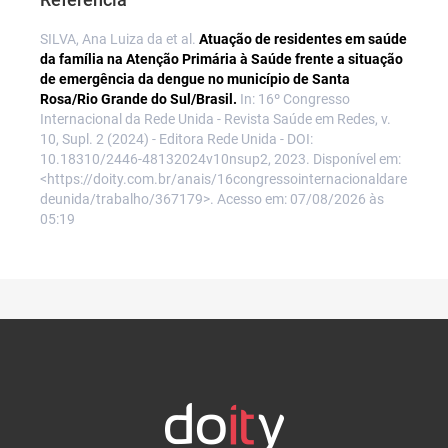
SILVA, Ana Luiza da et al.
Atuação de residentes em saúde
da família na Atenção Primária à Saúde frente a situação
de emergência da dengue no município de Santa
Rosa/Rio Grande do Sul/Brasil.
In: 16º Congresso
Internacional da Rede Unida - Revista Saúde em Redes, v.
10, Supl. 2 (2024) - Editora Rede Unida - DOI:
10.18310/2446-48132024v10nsup2, 2023. Disponível em:
<https://doity.com.br/anais/16congressointernacionaldare
deunida/trabalho/367179>. Acesso em: 07/08/2026 às
05:19