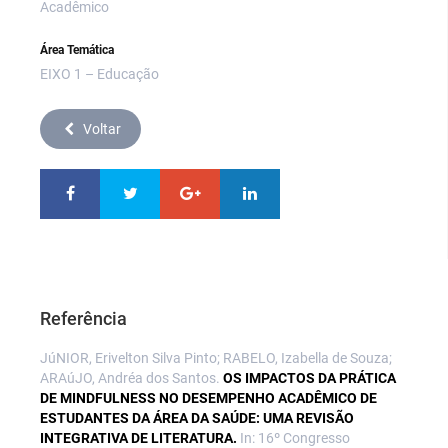
Acadêmico
Área Temática
EIXO 1 – Educação
Voltar
Referência
JúNIOR, Erivelton Silva Pinto; RABELO, Izabella de Souza;
ARAúJO, Andréa dos Santos.
OS IMPACTOS DA PRÁTICA
DE MINDFULNESS NO DESEMPENHO ACADÊMICO DE
ESTUDANTES DA ÁREA DA SAÚDE: UMA REVISÃO
INTEGRATIVA DE LITERATURA.
In: 16º Congresso