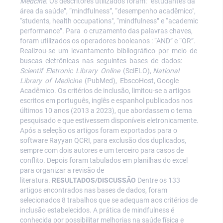
Medcine
. Os descritores utilizados foram: “estudantes da
área da saúde”, “mindfulness”, “desempenho acadêmico",
“students, health occupations", “mindfulness” e “academic
performance”. Para o cruzamento das palavras chaves,
foram utilizados os operadores booleanos : “AND” e “OR”.
Realizou-se um levantamento bibliográfico por meio de
buscas eletrônicas nas seguintes bases de dados:
Scientif Eletronic Library Online
(SciELO),
National
Library of Medicine
(PubMed), EbscoHost, Google
Acadêmico. Os critérios de inclusão, limitou-se a artigos
escritos em português, inglês e espanhol publicados nos
últimos 10 anos (2013 a 2023), que abordassem o tema
pesquisado e que estivessem disponíveis eletronicamente.
Após a seleção os artigos foram exportados para o
software Rayyan QCRI, para exclusão dos duplicados,
sempre com dois autores e um terceiro para casos de
conflito. Depois foram tabulados em planilhas do excel
para organizar a revisão de
literatura.
RESULTADOS/DISCUSSÃO
Dentre os 133
artigos encontrados nas bases de dados, foram
selecionados 8 trabalhos que se adequam aos critérios de
inclusão estabelecidos. A prática de mindfulness é
conhecida por possibilitar melhorias na saúde física e