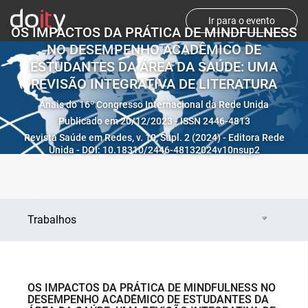
Ir para o evento
OS IMPACTOS DA PRÁTICA DE MINDFULNESS
NO DESEMPENHO ACADÊMICO DE
ESTUDANTES DA ÁREA DA SAÚDE: UMA
REVISÃO INTEGRATIVA DE LITERATURA
Anais do 16º Congresso Internacional da Rede Unida
Publicado em 20/12/2023 - ISSN 2446-4813
Revista Saúde em Redes, v. 10, Supl. 2 (2024) - Editora Rede
Unida - DOI: 10.18310/2446-48132024v10nsup2
Trabalhos
OS IMPACTOS DA PRÁTICA DE MINDFULNESS NO
DESEMPENHO ACADÊMICO DE ESTUDANTES DA