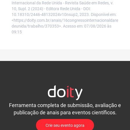
Internacional da Rede Unida - Revista Saúde em Redes, v.
10, Supl. 2 (2024) - Editora Rede Unida - DOI:
10.18310/2446-48132024v10nsup2, 2023. Disponível em:
<https://doity.com.br/anais/16congressointernacionaldare
deunida/trabalho/370353>. Acesso em: 07/08/2026 às
09:15
Ferramenta completa de submissão, avaliação e
publicação de anais para eventos científicos.
Crie seu evento agora