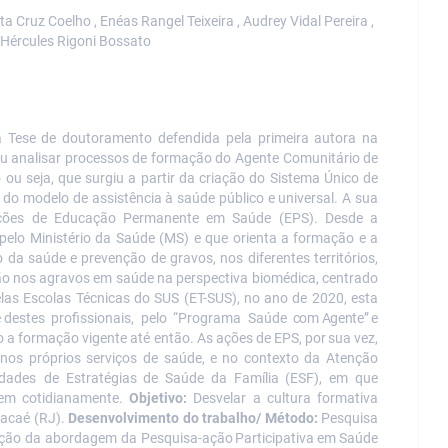
ta Cruz Coelho , Enéas Rangel Teixeira , Audrey Vidal Pereira ,
, Hércules Rigoni Bossato
a Tese de doutoramento defendida pela primeira
autora
na
u analisar processos de formação do Agente Comunitário de
ou seja, que surgiu a partir da criação do Sistema Único de
e do modelo de assistência à saúde público e universal. A sua
 ações de Educação Permanente em Saúde (EPS). Desde a
pelo
Ministério da Saúde (MS) e
que
orienta
a
formação e
a
da saúde e prevenção de gravos, nos diferentes territórios,
ão nos agravos em saúde na perspectiva biomédica, centrado
las Escolas Técnicas do SUS (ET-SUS), no ano de 2020, esta
e destes
profissionais,
pelo
“Programa
Saúde
com Agente” e
vo a formação vigente até então. As ações de EPS,
por
sua
vez,
nos
próprios
serviços de
saúde,
e
no
contexto
da
Atenção
idades de
Estratégias
de
Saúde
da
Família
(ESF),
em
que
zem cotidianamente.
Objetivo:
Desvelar a cultura formativa
Macaé (RJ).
Desenvolvimento do trabalho/ Método:
Pesquisa
imação da abordagem da Pesquisa-ação
Participativa
em
Saúde