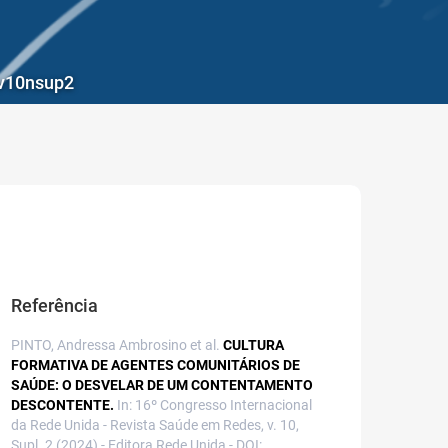
4v10nsup2
Referência
PINTO, Andressa Ambrosino et al.
CULTURA
FORMATIVA DE AGENTES COMUNITÁRIOS DE
SAÚDE: O DESVELAR DE UM CONTENTAMENTO
DESCONTENTE.
In: 16º Congresso Internacional
da Rede Unida - Revista Saúde em Redes, v. 10,
Supl. 2 (2024) - Editora Rede Unida - DOI: