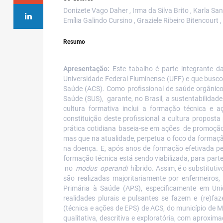
Donizete Vago Daher , Irma da Silva Brito , Karla San
Emília Galindo Cursino , Graziele Ribeiro Bitencourt 
Resumo
Apresentação:
Este tabalho é parte integrante d
Universidade Federal Fluminense (UFF) e
que
busco
Saúde (ACS). Como profissional de saúde orgânico 
Saúde (SUS), garante, no Brasil, a sustentabilidad
cultura formativa inclui a formação técnica e
constituição deste profissional a cultura proposta 
prática cotidiana
baseia-se em ações
de
promoção 
mas que na atualidade, perpetua o foco da formaç
na doença. E, após anos de formação efetivada pe
formação técnica está sendo viabilizada, para part
no
modus
operandi
híbrido. Assim, é o substituti
são
realizadas
majoritariamente
por
enfermeiros,
Primária
à
Saúde
(APS),
especificamente
em
Un
realidades
plurais
e
pulsantes
se
fazem e (re)fa
(técnica e ações de EPS) de ACS, do município de 
qualitativa, descritiva e exploratória, com aprox