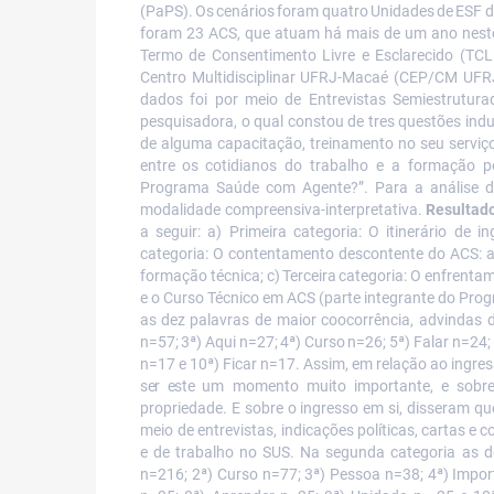
(PaPS).
Os
cenários
foram
quatro
Unidades
de
ESF d
foram 23
ACS,
que
atuam
há
mais
de
um
ano
nest
Termo de Consentimento Livre e Esclarecido (TCL
Centro Multidisciplinar UFRJ-Macaé (CEP/CM UFR
dados foi por meio de Entrevistas Semiestruturad
pesquisadora, o qual constou de tres questões ind
de
alguma
capacitação,
treinamento
no
seu
serviç
entre
os
cotidianos do trabalho e a formação po
Programa
Saúde com
Agente?”. Para a análise 
modalidade compreensiva-interpretativa.
Resultad
a seguir: a) Primeira categoria: O itinerário de
categoria: O contentamento descontente do ACS: 
formação técnica; c)
Terceira
categoria: O enfrentam
e o Curso Técnico em ACS (parte integrante do Prog
as
dez
palavras de maior coocorrência, advindas d
n=57;
3ª)
Aqui
n=27;
4ª)
Curso
n=26;
5ª)
Falar
n=24;
n=17
e
10ª)
Ficar
n=17.
Assim,
em
relação
ao
ingre
ser este
um
momento
muito
importante,
e
sobr
propriedade. E sobre o ingresso em si, disseram que
meio de entrevistas, indicações políticas,
cartas e
c
e de trabalho no SUS. Na segunda categoria as d
n=216;
2ª)
Curso
n=77;
3ª)
Pessoa
n=38;
4ª)
Impor