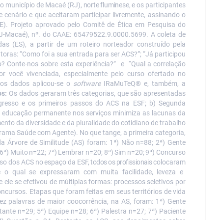
o município de
Macaé
(RJ),
norte fluminese,
e
os
participantes
e
cenário
e que aceitaram participar livremente, assinando o
E). Projeto aprovado pelo Comitê de Ética em Pesquisa do
J-Macaé), nº. do CAAE: 65479522.9.0000.5699. A coleta de
as (ES), a partir de um roteiro norteador construído pela
utoras: “Como
foi
a
sua
entrada
para
ser
ACS?”; “Já
participou
o?
Conte-nos sobre
esta
experiência?” e “Qual
a
correlação
r você vivenciada, especialmente pelo curso ofertado no
dos dados aplicou-se o
software
IRaMuTeQ® e, também, a
os:
Os dados geraram três categorias, que são apresentadas
 ingresso e os primeiros passos do ACS na ESF; b) Segunda
a educação permanente nos serviços minimiza as lacunas da
ento da diversidade e da pluralidade do cotidiano de trabalho
rama Saúde com Agente). No que tange, a primeira categoria,
a Árvore de Similitude (AS) foram: 1ª) Não n=88; 2ª) Gente
6ª)
Muito
n=22;
7ª)
Lembrar n=20;
8ª)
Sim
n=20;
9ª)
Concurso
sso dos
ACS
no
espaço
da
ESF,
todos os profissionais
colocaram
e o qual se expressaram com muita facilidade, leveza e
 ele se efetivou de múltiplas
formas:
processos
seletivos por
oncursos. Etapas que foram feitas em seus territórios de vida
ez
palavras
de
maior
coocorrência, na
AS,
for
am:
1ª)
Gente
tante
n=29; 5ª) Equipe n=28; 6ª) Palestra n=27; 7ª) Paciente