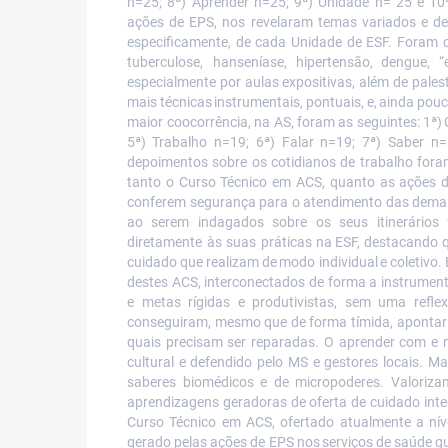
n=25; 8ª) Aprender n=25; 9ª) Unidade n=
25
e 10
ações
de EPS,
nos revelaram temas variados e de
especificamente, de cada Unidade de ESF. Foram 
tuberculose, hanseníase,
hipertensão,
dengue,
“
especialmente por aulas expositivas, além de palest
mais
técnicas
instrumentais,
pontuais,
e,
ainda
pou
maior coocorrência,
na
AS,
foram
as seguintes:
1ª)
5ª)
Trabalho n=19; 6ª) Falar n=19; 7ª) Saber 
depoimentos sobre os cotidianos de trabalho foram
tanto o Curso Técnico em ACS, quanto as ações d
conferem segurança para o atendimento das demanda
ao serem indagados sobre os
seus
itinerários
diretamente
às suas
práticas
na
ESF,
destacando
cuidado
que
realizam
de
modo
individual
e
coletivo.
destes ACS, interconectados de forma a instrument
e metas rígidas e produtivistas, sem uma reflex
conseguiram, mesmo que de forma tímida, apontar l
quais precisam ser reparadas. O aprender com e na
cultural e defendido pelo MS e gestores locais. M
saberes biomédicos e de micropoderes. Valoriz
aprendizagens geradoras de oferta de cuidado integ
Curso
Técnico
em
ACS,
ofertado
atualmente
a
nív
gerado
pelas
ações
de EPS
nos
serviços
de
saúde
qu