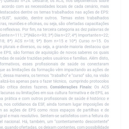
ª)
Questão
n=24. Destarte, os
ACS,
nos depoimentos
sobre
 acordo com as necessidades locais de cada cenário, mais
destacados dentre os temas trabalhados nas ações de EPS:
e-SUS”,
suicídio,
dentre
outros.
Temas
estes
trabalhados
ras, reuniões e oficinas, ou seja, são ofertadas capacitações
co
reflexivas. Por fim, na terceira
categoria as dez
palavras de
Gente
n=111;
2ª)Não
n=93;
3ª)
Dia
n=27;
4ª)
Importante
n=22;
n=18; 8ª) ACS n=18; 9ª) Bom n=15 e 10ª) Curso n=15. Os
 plurais e diversos, ou seja, a grande maioria destacou que
e EPS, são formas de aquisição de novos saberes os quais
s de saúde trazidas pelos usuários e famílias. Além disto,
formativos,
esses profissionais
de saúde
os
conectaram
que
as
limitações
da
formação
vêm
impactando
as
ações de
E,
dessa
maneira,
os
termos “trabalho”
e
“curso” são, na visão
alizá-los apenas para o fazer técnico, cumprindo protocolos
ão crítica destes fazeres.
Considerações Finais:
Os ACS
acunas ou limitações em sua cultura formativa e de EPS, as
 prática e com outros profissionais de saúde é histórico e
as, nos cotidianos da ESF, ainda tomam lugar imposições de
am as ações de EPS como ricos espaços de partilhas e de
ral e mais resolutivo. Sentem-se satisfeitos
com
a
feitura
do
el
nacional.
Há,
também,
um
“contentamento
descontente”
e,
quando
ofertadas,
os
deixam
contentes,
com
possibilidade