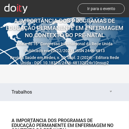
Ir para o evento
A IMPORTÂNCIA DOS PROGRAMAS DE
EDUCAÇÃO PERMANENTE EM ENFERMAGEM
NO CONTEXTO DO PRÉ-NATAL
Anais do 16º Congresso Internacional da Rede Unida
Publicado em 20/12/2023 - ISSN 2446-4813
Revista Saúde em Redes, v. 10, Supl. 2 (2024) - Editora Rede
Unida - DOI: 10.18310/2446-48132024v10nsup2
Trabalhos
A IMPORTÂNCIA DOS PROGRAMAS DE
EDUCAÇÃO PERMANENTE EM ENFERMAGEM NO