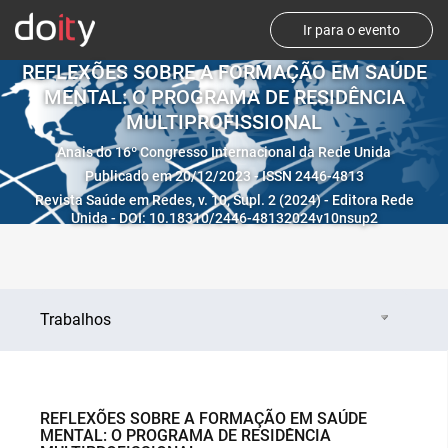
Ir para o evento
REFLEXÕES SOBRE A FORMAÇÃO EM SAÚDE
MENTAL: O PROGRAMA DE RESIDÊNCIA
MULTIPROFISSIONAL
Anais do 16º Congresso Internacional da Rede Unida
Publicado em 20/12/2023 - ISSN 2446-4813
Revista Saúde em Redes, v. 10, Supl. 2 (2024) - Editora Rede
Unida - DOI: 10.18310/2446-48132024v10nsup2
Trabalhos
REFLEXÕES SOBRE A FORMAÇÃO EM SAÚDE
MENTAL: O PROGRAMA DE RESIDÊNCIA