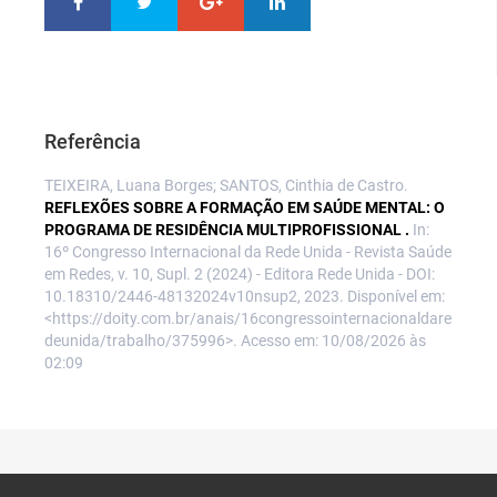
Referência
TEIXEIRA, Luana Borges; SANTOS, Cinthia de Castro.
REFLEXÕES SOBRE A FORMAÇÃO EM SAÚDE MENTAL: O
PROGRAMA DE RESIDÊNCIA MULTIPROFISSIONAL .
In:
16º Congresso Internacional da Rede Unida - Revista Saúde
em Redes, v. 10, Supl. 2 (2024) - Editora Rede Unida - DOI:
10.18310/2446-48132024v10nsup2, 2023. Disponível em:
<https://doity.com.br/anais/16congressointernacionaldare
deunida/trabalho/375996>. Acesso em: 10/08/2026 às
02:09