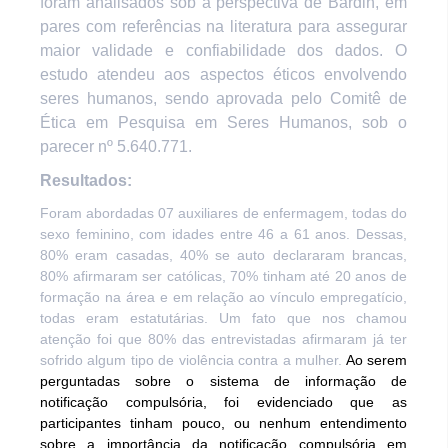
foram analisados sob a perspectiva de Bardin, em
pares com referências na literatura para assegurar
maior validade e confiabilidade dos dados. O
estudo atendeu aos aspectos éticos envolvendo
seres humanos, sendo aprovada pelo Comitê de
Ética em Pesquisa em Seres Humanos, sob o
parecer nº 5.640.771.
Resultados:
Foram abordadas 07 auxiliares de enfermagem, todas do
sexo feminino, com idades entre 46 a 61 anos. Dessas,
80% eram casadas, 40% se auto declararam brancas,
80% afirmaram ser católicas, 70% tinham até 20 anos de
formação na área e em relação ao vínculo empregatício,
todas eram estatutárias. Um fato que nos chamou
atenção foi que 80% das entrevistadas afirmaram já ter
sofrido algum tipo de violência contra a mulher.
Ao serem
perguntadas
sobre o sistema de informação de
notificação compulsória, foi evidenciado que
as
participantes
tinham pouco, ou nenhum entendimento
sobre a importância da notificação compulsória em