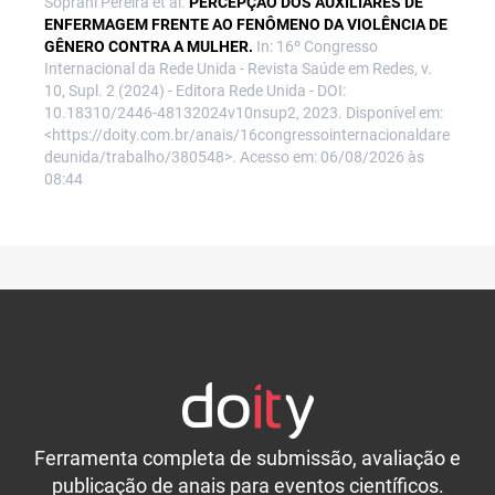
Soprani Pereira et al.
PERCEPÇÃO DOS AUXILIARES DE
ENFERMAGEM FRENTE AO FENÔMENO DA VIOLÊNCIA DE
GÊNERO CONTRA A MULHER.
In: 16º Congresso
Internacional da Rede Unida - Revista Saúde em Redes, v.
10, Supl. 2 (2024) - Editora Rede Unida - DOI:
10.18310/2446-48132024v10nsup2, 2023. Disponível em:
<https://doity.com.br/anais/16congressointernacionaldare
deunida/trabalho/380548>. Acesso em: 06/08/2026 às
08:44
Ferramenta completa de submissão, avaliação e
publicação de anais para eventos científicos.