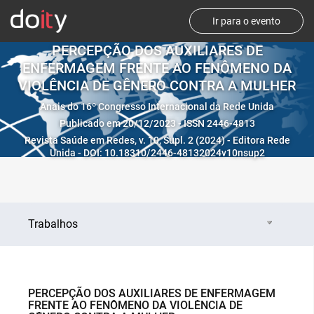
Ir para o evento
PERCEPÇÃO DOS AUXILIARES DE
ENFERMAGEM FRENTE AO FENÔMENO DA
VIOLÊNCIA DE GÊNERO CONTRA A MULHER
Anais do 16º Congresso Internacional da Rede Unida
Publicado em 20/12/2023 - ISSN 2446-4813
Revista Saúde em Redes, v. 10, Supl. 2 (2024) - Editora Rede
Unida - DOI: 10.18310/2446-48132024v10nsup2
Trabalhos
PERCEPÇÃO DOS AUXILIARES DE ENFERMAGEM
FRENTE AO FENÔMENO DA VIOLÊNCIA DE