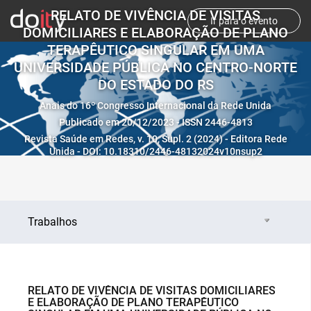
RELATO DE VIVÊNCIA DE VISITAS
Ir para o evento
DOMICILIARES E ELABORAÇÃO DE PLANO
TERAPÊUTICO SINGULAR EM UMA
UNIVERSIDADE PÚBLICA NO CENTRO-NORTE
DO ESTADO DO RS
Anais do 16º Congresso Internacional da Rede Unida
Publicado em 20/12/2023 - ISSN 2446-4813
Revista Saúde em Redes, v. 10, Supl. 2 (2024) - Editora Rede
Unida - DOI: 10.18310/2446-48132024v10nsup2
Trabalhos
RELATO DE VIVÊNCIA DE VISITAS DOMICILIARES
E ELABORAÇÃO DE PLANO TERAPÊUTICO