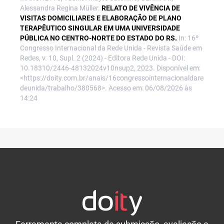
Alessandra Regina Müller.
RELATO DE VIVÊNCIA DE
VISITAS DOMICILIARES E ELABORAÇÃO DE PLANO
TERAPÊUTICO SINGULAR EM UMA UNIVERSIDADE
PÚBLICA NO CENTRO-NORTE DO ESTADO DO RS.
In: 16º
Congresso Internacional da Rede Unida - Revista Saúde em
Redes, v. 10, Supl. 2 (2024) - Editora Rede Unida - DOI:
10.18310/2446-48132024v10nsup2, 2023. Disponível em:
<https://doity.com.br/anais/16congressointernacionaldare
deunida/trabalho/380568>. Acesso em: 06/08/2026 às
14:24