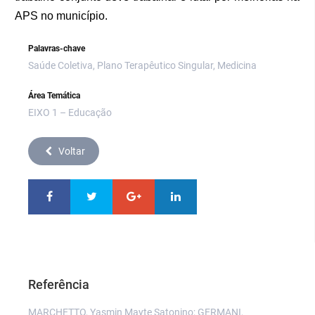
APS no município.
Palavras-chave
Saúde Coletiva, Plano Terapêutico Singular, Medicina
Área Temática
EIXO 1 – Educação
Voltar
Referência
MARCHETTO, Yasmin Mayte Satonino; GERMANI,