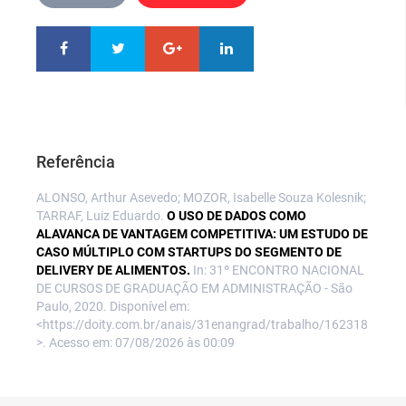
Referência
ALONSO, Arthur Asevedo; MOZOR, Isabelle Souza Kolesnik;
TARRAF, Luiz Eduardo.
O USO DE DADOS COMO
ALAVANCA DE VANTAGEM COMPETITIVA: UM ESTUDO DE
CASO MÚLTIPLO COM STARTUPS DO SEGMENTO DE
DELIVERY DE ALIMENTOS.
In: 31º ENCONTRO NACIONAL
DE CURSOS DE GRADUAÇÃO EM ADMINISTRAÇÃO - São
Paulo, 2020. Disponível em:
<https://doity.com.br/anais/31enangrad/trabalho/162318
>. Acesso em: 07/08/2026 às 00:09