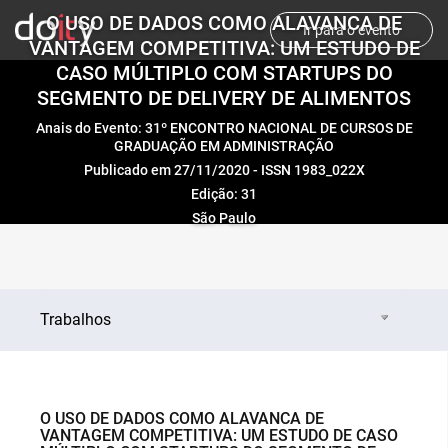
O USO DE DADOS COMO ALAVANCA DE
Ir para o evento
VANTAGEM COMPETITIVA: UM ESTUDO DE
CASO MÚLTIPLO COM STARTUPS DO
SEGMENTO DE DELIVERY DE ALIMENTOS
Anais do Evento: 31º ENCONTRO NACIONAL DE CURSOS DE
GRADUAÇÃO EM ADMINISTRAÇÃO
Publicado em 27/11/2020 - ISSN 1983_022X
Edição: 31
São Paulo
Trabalhos
O USO DE DADOS COMO ALAVANCA DE
VANTAGEM COMPETITIVA: UM ESTUDO DE CASO