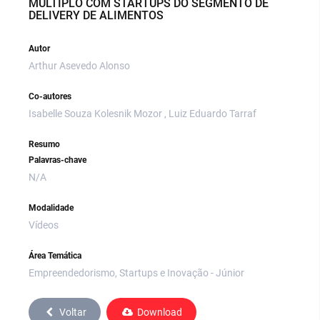
MÚLTIPLO COM STARTUPS DO SEGMENTO DE
DELIVERY DE ALIMENTOS
Autor
Arthur Asevedo Alonso
Co-autores
Isabelle Souza Kolesnik Mozor , Luiz Eduardo Tarraf
Resumo
Palavras-chave
N/A
Modalidade
Vídeos
Área Temática
Empreendedorismo, Startups e Inovação - Júnior
Voltar
Download