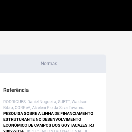
Normas
Referência
RODRIGUES, Daniel Nogueira; SUETT, Waidson
Bitão; CORRêA, Alzeleni Pio da Silva Tavares.
PESQUISA SOBRE A LINHA DE FINANCIAMENTO
ESTRUTURANTE NO DESENVOLVIMENTO
ECONÔMICO DE CAMPOS DOS GOYTACAZES, RJ
2002-2014..
In: 31º ENCONTRO NACIONAL DE