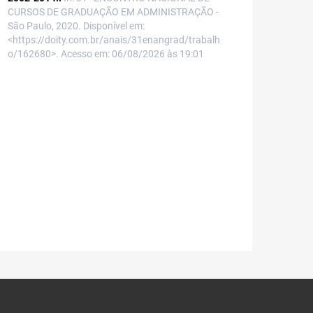
CURSOS DE GRADUAÇÃO EM ADMINISTRAÇÃO -
São Paulo, 2020. Disponível em:
<https://doity.com.br/anais/31enangrad/trabalh
o/162680>. Acesso em: 06/08/2026 às 19:01