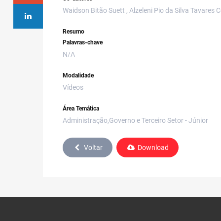
Waidson Bitão Suett , Alzeleni Pio da Silva Tavares 
Resumo
Palavras-chave
N/A
Modalidade
Vídeos
Área Temática
Administração,Governo e Terceiro Setor - Júnior
Voltar
Download