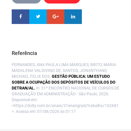
Referência
FERNANDES, ANA PAULA LIMA MARQUES; BRITO, MARIA
MADALENA VALDIVINO DE; SANTOS, JONANTHANS
MICHAEL FELIX DOS.
GESTÃO PÚBLICA: UM ESTUDO
SOBRE A OCUPAÇÃO DOS DEPÓSITOS DE VEÍCULOS DO
DETRAN/AL.
In: 31º ENCONTRO NACIONAL DE CURSOS DE
GRADUAÇÃO EM ADMINISTRAÇÃO - São Paulo, 2020.
Disponível em:
<https://doity.com.br/anais/31enangrad/trabalho/162681
>. Acesso em: 07/08/2026 às 01:17