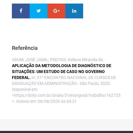
Referência
ADUM, JOSÉ JAMIL; FREITAS, Keliane Miranda de.
APLICAÇÃO DA METODOLOGIA DE DIAGNÓSTICO DE
SITUAÇÕES: UM ESTUDO DE CASO NO GOVERNO
FEDERAL.
In: 31º ENCONTRO NACIONAL DE CURSOS DE
GRADUAÇÃO EM ADMINISTRAÇÃO - São Paulo, 2020.
Disponível em:
<https://doity.com.br/anais/31enangrad/trabalho/162725
>. Acesso em: 06/08/2026 às 04:21