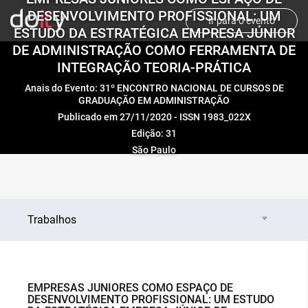
DESENVOLVIMENTO PROFISSIONAL: UM
Ir para o evento
ESTUDO DA ESTRATÉGICA EMPRESA JÚNIOR
DE ADMINISTRAÇÃO COMO FERRAMENTA DE
INTEGRAÇÃO TEORIA-PRÁTICA
Anais do Evento: 31º ENCONTRO NACIONAL DE CURSOS DE
GRADUAÇÃO EM ADMINISTRAÇÃO
Publicado em 27/11/2020 - ISSN 1983_022X
Edição: 31
São Paulo
Trabalhos
EMPRESAS JUNIORES COMO ESPAÇO DE
DESENVOLVIMENTO PROFISSIONAL: UM ESTUDO