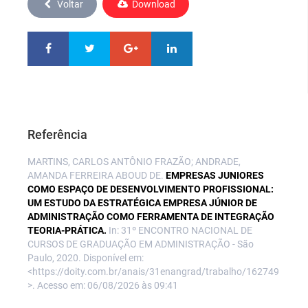
Voltar
Download
Referência
MARTINS, CARLOS ANTÔNIO FRAZÃO; ANDRADE,
AMANDA FERREIRA ABOUD DE.
EMPRESAS JUNIORES
COMO ESPAÇO DE DESENVOLVIMENTO PROFISSIONAL:
UM ESTUDO DA ESTRATÉGICA EMPRESA JÚNIOR DE
ADMINISTRAÇÃO COMO FERRAMENTA DE INTEGRAÇÃO
TEORIA-PRÁTICA.
In: 31º ENCONTRO NACIONAL DE
CURSOS DE GRADUAÇÃO EM ADMINISTRAÇÃO - São
Paulo, 2020. Disponível em:
<https://doity.com.br/anais/31enangrad/trabalho/162749
>. Acesso em: 06/08/2026 às 09:41