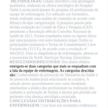
METODOLOGIA:
Estudo descritivo com abordagem
qualitativa, realizada na clínica oncológica do Hospital
Ophir Loyola participaram da pesquisa 16 profissionais da
equipe de enfermagem. Foi utilizado um formulário,
sendo realizado uma análise de conteúdo de acordo com
Minayo do tipo categorização.
A pesquisa passou pela
devida avaliação do Comitê de Ética e Pesquisa (CEP)
atendendo a Resolução 466 do Conselho Nacional de
Saúde de 2012. Foram respeitados todos os rigores éticos
que uma pesquisa com seres humanos requer
Todos os
participantes assinaram o Termo de Consentimento Livre
Esclarecido (TCLE), de acordo com a resolução nº
466/2012.
Para os diagnósticos de enfermagem, adotou-se
a taxonomia da
North American Nursing Association
RESULTADOS/DISCUSSÃO:
Dos dados obtidos
emergem-se duas categorias que mais se enquadram com
a fala da equipe de enfermagem.
As categorias descritas
são:
Conhecimento do protocolo do Ministério da Saúde e
do protocolo institucional relacionado ao curativo
. A
adoção desses procedimentos tem como finalidade
sistematizar a prática dos profissionais na realização dos
cuidados e prevenção de feridas e úlceras por pressão em
pacientes com doença oncológica avançada.
CONCLUSÃO
CONTRIBUIÇÕES PARA
/
ENFERMAGEM
: Com base nos resultados evidenciou-