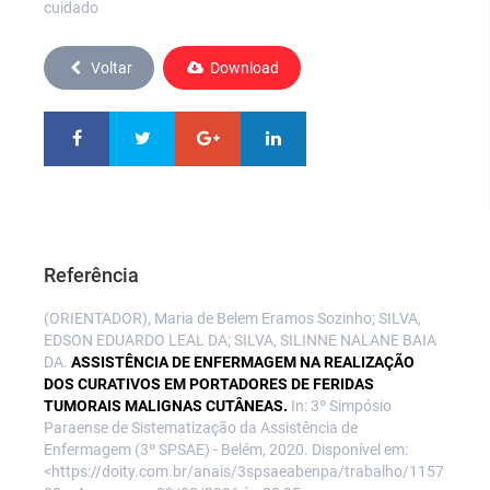
cuidado
Voltar
Download
Referência
(ORIENTADOR), Maria de Belem Eramos Sozinho; SILVA,
EDSON EDUARDO LEAL DA; SILVA, SILINNE NALANE BAIA
DA.
ASSISTÊNCIA DE ENFERMAGEM NA REALIZAÇÃO
DOS CURATIVOS EM PORTADORES DE FERIDAS
TUMORAIS MALIGNAS CUTÂNEAS.
In: 3º Simpósio
Paraense de Sistematização da Assistência de
Enfermagem (3º SPSAE) - Belém, 2020. Disponível em:
<https://doity.com.br/anais/3spsaeabenpa/trabalho/1157