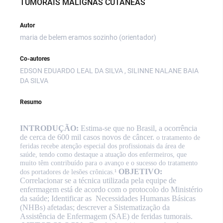
TUMORAIS MALIGNAS CUTÂNEAS
Autor
maria de belem eramos sozinho (orientador)
Co-autores
EDSON EDUARDO LEAL DA SILVA , SILINNE NALANE BAIA
DA SILVA
Resumo
INTRODUÇÃO:
Estima-se que no Brasil, a ocorrência
de cerca de 600 mil casos novos de câncer.
o tratamento de
feridas recebe atenção especial dos profissionais da área de
saúde, tendo como destaque a atuação dos enfermeiros, que
muito têm contribuído para o avanço e o sucesso do tratamento
OBJETIVO:
dos portadores de lesões crônicas.¹
Correlacionar se a técnica utilizada pela equipe de
enfermagem está de acordo com o protocolo do Ministério
da saúde; Identificar as
Necessidades Humanas Básicas
(NHBs) afetadas; descrever a Sistematização da
Assistência de Enfermagem (SAE) de feridas tumorais.