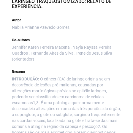
LARÍNGEO TRAQUEOSTOMIZADO: RELATO DE
EXPERIÊNCIA.
Autor
Nabila Arianne Azevedo Gomes
Co-autores
Jennifer Karen Ferreira Macena , Nayla Rayssa Pereira
Quadros , Fernanda Aires da Silva , Irene de Jesus Silva
(orientador)
Resumo
INTRODUÇÃO:
O câncer (CA) de laringe origina-se em
decorrência de lesões pré-malignas, causadas por
alterações morfológicas prévias no epitélio laríngeo,
podendo ser classificado em carcinoma de células
escamosas1,3. É uma patologia que normalmente
desencadeia alterações em uma das três porções do órgão,
a supraglote, a glote ou subglote, surgindo frequentemente
nas cordas vocais, localizada na glote e trata-se das mais
comuns a atingir a região da cabeça e pescoço2. Os
homens são os mais acometidos. Foram diagnosticados