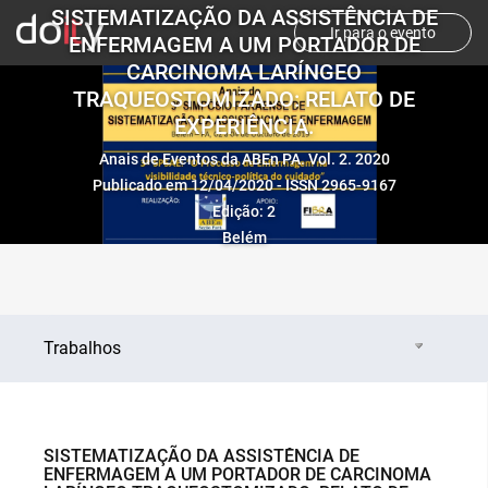
SISTEMATIZAÇÃO DA ASSISTÊNCIA DE
Ir para o evento
ENFERMAGEM A UM PORTADOR DE
CARCINOMA LARÍNGEO
TRAQUEOSTOMIZADO: RELATO DE
EXPERIÊNCIA.
Anais de Eventos da ABEn PA. Vol. 2. 2020
Publicado em 12/04/2020 - ISSN 2965-9167
Edição: 2
Belém
Trabalhos
SISTEMATIZAÇÃO DA ASSISTÊNCIA DE
ENFERMAGEM A UM PORTADOR DE CARCINOMA