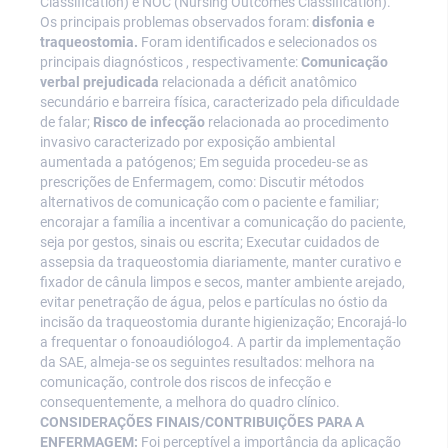
Classification) e NOC (Nursing Outcomes Classification).
Os principais problemas observados foram:
disfonia e
traqueostomia.
Foram identificados e selecionados os
principais diagnósticos , respectivamente:
Comunicação
verbal prejudicada
relacionada a déficit anatômico
secundário e barreira física, caracterizado pela dificuldade
de falar;
Risco de infecção
relacionada ao procedimento
invasivo caracterizado por exposição ambiental
aumentada a patógenos; Em seguida procedeu-se as
prescrições de Enfermagem, como: Discutir métodos
alternativos de comunicação com o paciente e familiar;
encorajar a família a incentivar a comunicação do paciente,
seja por gestos, sinais ou escrita; Executar cuidados de
assepsia da traqueostomia diariamente, manter curativo e
fixador de cânula limpos e secos, manter ambiente arejado,
evitar penetração de água, pelos e partículas no óstio da
incisão da traqueostomia durante higienização; Encorajá-lo
a frequentar o fonoaudiólogo4. A partir da implementação
da SAE, almeja-se os seguintes resultados: melhora na
comunicação, controle dos riscos de infecção e
consequentemente, a melhora do quadro clínico.
CONSIDERAÇÕES FINAIS/CONTRIBUIÇÕES PARA A
ENFERMAGEM:
Foi perceptível a importância da aplicação