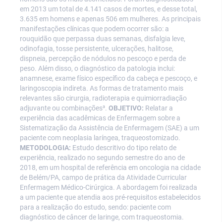
em 2013 um total de 4.141 casos de mortes, e desse total,
3.635 em homens e apenas 506 em mulheres. As principais
manifestações clínicas que podem ocorrer são: a
rouquidão que perpassa duas semanas, disfalgia leve,
odinofagia, tosse persistente, ulcerações, halitose,
dispneia, percepção de nódulos no pescoço e perda de
peso. Além disso, o diagnóstico da patologia inclui:
anamnese, exame físico específico da cabeça e pescoço, e
laringoscopia indireta. As formas de tratamento mais
relevantes são cirurgia, radioterapia e quimiorradiação
adjuvante ou combinações³.
OBJETIVO:
Relatar a
experiência das acadêmicas de Enfermagem sobre a
Sistematização da Assistência de Enfermagem (SAE) a um
paciente com neoplasia laríngea, traqueostomizado.
METODOLOGIA:
Estudo descritivo do tipo relato de
experiência, realizado no segundo semestre do ano de
2018, em um hospital de referência em oncologia na cidade
de Belém/PA, campo de prática da Atividade Curricular
Enfermagem Médico-Cirúrgica. A abordagem foi realizada
a um paciente que atendia aos pré-requisitos estabelecidos
para a realização do estudo, sendo: paciente com
diagnóstico de câncer de laringe, com traqueostomia.