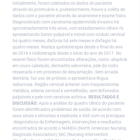
Inicialmente, foram coletados os dados do paciente
através do prontuário e, posteriormente, houve a coleta de
dados com o paciente através da anamnese e exame físico.
Diagnosticado com carcinoma epidermóide invasivo há
aproximadamente três anos, com estadiamento clínico IV,
apresentando tumor palpável e móvel com nódulo cervical
há quatro meses, disfonia há sete meses e disfagia há
quatro meses. Realiza quimioterapia desde o final do ano
de 2016 e radioterapia desde o início do ano de 2017. No
exame físico foram encontradas alterações, como: alopécia
em couro cabeludo, dermatite seborreica, pele do rosto
ressecada e em processo de descamação. Sem arcada
dentária, faz uso de prótese, e apresentava língua
saburrosa. Região cervical anterior com traqueostomia
metálica, edema cervical e vermelhidão, sem linfonodos
palpáveis e pele com ceratose actínica.
RESULTADOS E
DISCUSSÃO:
Após a análise do quadro clínico do paciente
foram identificados problemas de saúde, de acordo com
seus sinais e sintomas e realizada a SAE com os principais
diagnósticos de Enfermagem, intervenções e resultados
encontrados de acordo o NANDA (North American Nursing
Diagnosis Association), NIC (Nursing Intervention