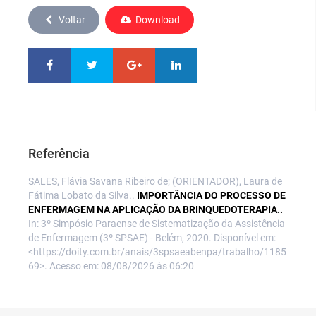
Voltar
Download
Referência
SALES, Flávia Savana Ribeiro de; (ORIENTADOR), Laura de
Fátima Lobato da Silva..
IMPORTÂNCIA DO PROCESSO DE
ENFERMAGEM NA APLICAÇÃO DA BRINQUEDOTERAPIA..
In: 3º Simpósio Paraense de Sistematização da Assistência
de Enfermagem (3º SPSAE) - Belém, 2020. Disponível em:
<https://doity.com.br/anais/3spsaeabenpa/trabalho/1185
69>. Acesso em: 08/08/2026 às 06:20