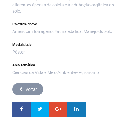
diferentes épocas de coleta e à adubação orgânica do
solo.
Palavras-chave
Amendoim forrageiro, Fauna edáfica, Manejo do solo
Modalidade
Pôster
Área Temática
Ciências da Vida e Meio Ambiente - Agronomia
Voltar