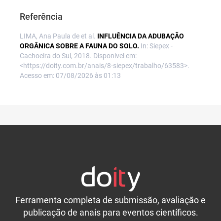
Referência
LIMA, Ana Paula de et al.
INFLUÊNCIA DA ADUBAÇÃO
ORGÂNICA SOBRE A FAUNA DO SOLO.
In: Siepex -
Cachoeira do Sul, 2018. Disponível em:
<https://doity.com.br/anais/8-siepex/trabalho/63583>.
Acesso em: 07/08/2026 às 01:13
Ferramenta completa de submissão, avaliação e
publicação de anais para eventos científicos.