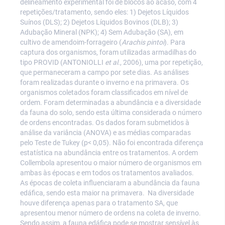
delineamento experimental foi de blocos ao acaso, com 4
repetições/tratamento, sendo eles: 1) Dejetos Líquidos
Suínos (DLS); 2) Dejetos Líquidos Bovinos (DLB); 3)
Adubação Mineral (NPK); 4) Sem Adubação (SA), em
cultivo de amendoim-forrageiro (
Arachis pintoi
). Para
captura dos organismos, foram utilizadas armadilhas do
tipo PROVID (ANTONIOLLI
et al
., 2006), uma por repetição,
que permaneceram a campo por sete dias. As análises
foram realizadas durante o inverno e na primavera. Os
organismos coletados foram classificados em nível de
ordem. Foram determinadas a abundância e a diversidade
da fauna do solo, sendo esta última considerada o número
de ordens encontradas. Os dados foram submetidos à
análise da variância (ANOVA) e as médias comparadas
pelo Teste de Tukey (p< 0,05). Não foi encontrada diferença
estatística na abundância entre os tratamentos. A ordem
Collembola apresentou o maior número de organismos em
ambas às épocas e em todos os tratamentos avaliados.
As épocas de coleta influenciaram a abundância da fauna
edáfica, sendo esta maior na primavera. Na diversidade
houve diferença apenas para o tratamento SA, que
apresentou menor número de ordens na coleta de inverno.
Sendo assim, a fauna edáfica pode se mostrar sensível às