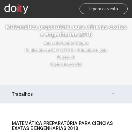
Ir para o evento
Matemática preparatória para ciências exatas
e engenharias 2018
Anais do Evento: Siepex
Publicado em 04/11/2018 - Primeira edição
Edição: 8
Cachoeira do Sul
Trabalhos
MATEMÁTICA PREPARATÓRIA PARA CIÊNCIAS
EXATAS E ENGENHARIAS 2018