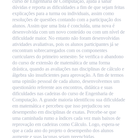
curso de Engenharia de Computação, ajuda a sanar
dúvidas e reporta as dificuldades a fim de que sejam feitas
explicações para a turma ou individuais, assim como
resoluções de questões contando com a participação dos
alunos. Assim que uma lista é concluída, uma nova é
desenvolvida com um novo conteúdo ou com um nível de
dificuldade maior. No entanto não foram desenvolvidas
atividades avaliativas, pois os alunos participantes já se
encontram sobrecarregados com os componentes
curriculares do primeiro semestre
.
Se verifica o abandono
do curso de extensão de matemática de uma forma
drástica, quando as avaliações nas disciplinas de cálculo e
álgebra são insuficientes para aprovação. A fim de termos
uma opinião pessoal de cada aluno, desenvolvemos um
questionário referente aos encontros, didática e suas
dificuldades nas cadeiras do curso de Engenharia de
Computação. A grande maioria identificou sua dificuldade
em matemática e percebeu que isso prejudicou seu
desempenho em disciplinas de exatas. Percebe-se que
uma caminhada rumo a índices cada vez mais baixos de
reprovação em cadeiras como Cálculo. Logo, espera-se
que a cada ano do projeto o desempenho dos alunos
aumente e suas lacunas sejam preenchidas.