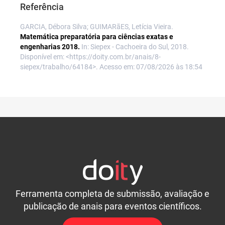
Referência
GARCIA, Débora Silva; GUIMARãES, Letícia Vieira.
Matemática preparatória para ciências exatas e
engenharias 2018.
In: Siepex - Cachoeira do Sul, 2018.
Disponível em: <https://doity.com.br/anais/8-
siepex/trabalho/64184>. Acesso em: 07/08/2026 às 18:54
Ferramenta completa de submissão, avaliação e
publicação de anais para eventos científicos.