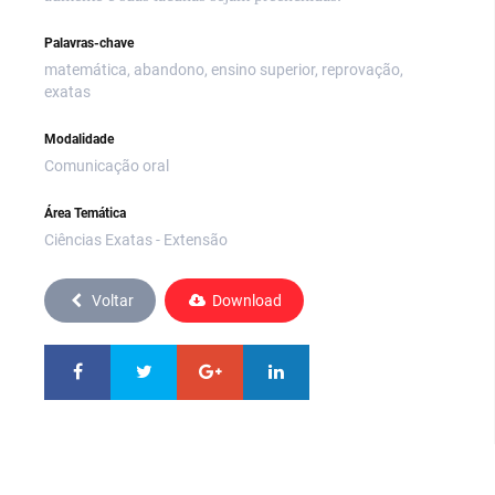
Palavras-chave
matemática, abandono, ensino superior, reprovação,
exatas
Modalidade
Comunicação oral
Área Temática
Ciências Exatas - Extensão
Voltar
Download