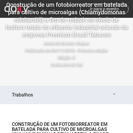
Construção de um fotobiorreator em batelada
Ir para o evento
para cultivo de microalgas (Chlamydomonas
reinhardtii) a fim de reduzir os níveis de
fosforo totais do efluente industrial oriundo da
empresa Premium Brazil Tabacos
Anais do Evento: Siepex
Publicado em 04/11/2018 - Primeira edição
Edição: 8
Cachoeira do Sul
Trabalhos
CONSTRUÇÃO DE UM FOTOBIORREATOR EM
BATELADA PARA CULTIVO DE MICROALGAS