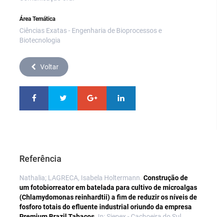
Área Temática
Ciências Exatas - Engenharia de Bioprocessos e
Biotecnologia
Voltar
Referência
Nathalia; LAGRECA, Isabela Holtermann.
Construção de
um fotobiorreator em batelada para cultivo de microalgas
(Chlamydomonas reinhardtii) a fim de reduzir os níveis de
fosforo totais do efluente industrial oriundo da empresa
Premium Brazil Tabacos.
In: Siepex - Cachoeira do Sul,