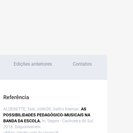
Edições anteriores
Contatos
Referência
ALDERETTE, Taís; JúNIOR, Daltro Keenan.
AS
POSSIBILIDADES PEDAGÓGICO-MUSICAIS NA
BANDA DA ESCOLA.
In: Siepex - Cachoeira do Sul,
2018. Disponível em:
<https://doity.com.br/anais/8-