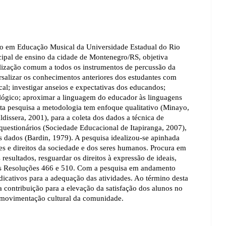
ão em Educação Musical da Universidade Estadual do Rio 
pal de ensino da cidade de Montenegro/RS, objetiva 
calização comum a todos os instrumentos de percussão da 
rsalizar os conhecimentos anteriores dos estudantes com 
l; investigar anseios e expectativas dos educandos; 
lógico; aproximar a linguagem do educador às linguagens 
a pesquisa a metodologia tem enfoque qualitativo (Minayo, 
dissera, 2001), para a coleta dos dados a técnica de 
questionários (Sociedade Educacional de Itapiranga, 2007), 
s dados (Bardin, 1979). A pesquisa idealizou-se apinhada 
res e direitos da sociedade e dos seres humanos. Procura em 
resultados, resguardar os direitos à expressão de ideais, 
 as Resoluções 466 e 510. Com a pesquisa em andamento 
icativos para a adequação das atividades. Ao término desta 
 contribuição para a elevação da satisfação dos alunos no 
 movimentação cultural da comunidade.