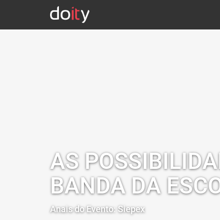
AS POSSIBILID
BANDA DA ESC
Anais do Evento: Siepex