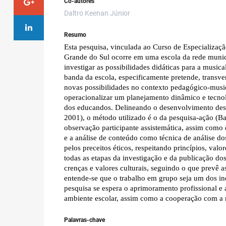
Co-autores
Daltro Keenan Júnior
Resumo
Esta pesquisa, vinculada ao Curso de Especializaç
Grande do Sul ocorre em uma escola da rede munici
investigar as possibilidades didáticas para a musi
banda da escola, especificamente pretende, transve
novas possibilidades no contexto pedagógico-musica
operacionalizar um planejamento dinâmico e tecno
dos educandos. Delineando o desenvolvimento dest
2001), o método utilizado é o da pesquisa-ação (Bal
observação participante assistemática, assim como 
e a análise de conteúdo como técnica de análise do
pelos preceitos éticos, respeitando princípios, valo
todas as etapas da investigação e da publicação dos 
crenças e valores culturais, seguindo o que prevê
entende-se que o trabalho em grupo seja um dos ind
pesquisa se espera o aprimoramento profissional e a
ambiente escolar, assim como a cooperação com a
Palavras-chave