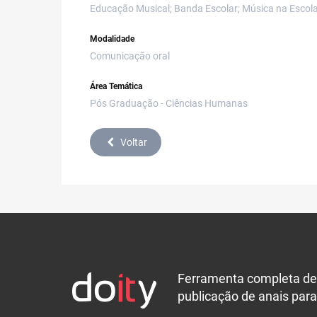
Educação Musical; Banda Escolar; Música na Escol
Modalidade
Comunicação oral
Área Temática
Pós Graduação - Ciências Humanas
Voltar
Ferramenta completa de
publicação de anais para