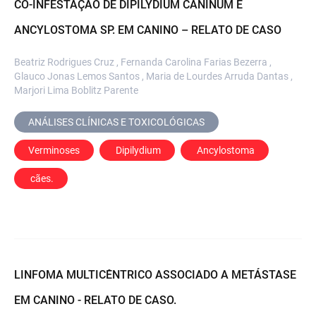
CO-INFESTAÇÃO DE DIPILYDIUM CANINUM E
ANCYLOSTOMA SP. EM CANINO – RELATO DE CASO
Beatriz Rodrigues Cruz , Fernanda Carolina Farias Bezerra ,
Glauco Jonas Lemos Santos , Maria de Lourdes Arruda Dantas ,
Marjori Lima Boblitz Parente
ANÁLISES CLÍNICAS E TOXICOLÓGICAS
Verminoses
 Dipilydium
 Ancylostoma
 cães.
LINFOMA MULTICÊNTRICO ASSOCIADO A METÁSTASE
EM CANINO - RELATO DE CASO.