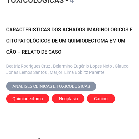
TOXICOLÓGICAS -
4
CARACTERÍSTICAS DOS ACHADOS IMAGINOLÓGICOS E
CITOPATOLÓGICOS DE UM QUIMIODECTOMA EM UM
CÃO – RELATO DE CASO
Beatriz Rodrigues Cruz , Belarmino Eugênio Lopes Neto , Glauco
Jonas Lemos Santos , Marjori Lima Boblitz Parente
ANÁLISES CLÍNICAS E TOXICOLÓGICAS
Quimiodectoma
 Neoplasia
 Canino.