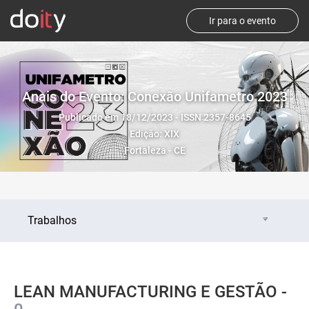
Ir para o evento
Anais do Evento: Conexão Unifametro 2023
Publicado em 18/12/2023 - ISSN 2357-8645
Edição: XIX
Fortaleza - CE
Trabalhos
LEAN MANUFACTURING E GESTÃO -