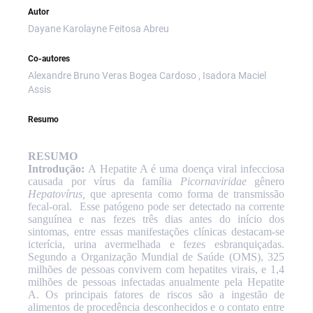
Autor
Dayane Karolayne Feitosa Abreu
Co-autores
Alexandre Bruno Veras Bogea Cardoso , Isadora Maciel
Assis
Resumo
RESUMO
Introdução:
A Hepatite A é uma doença viral infecciosa
causada por vírus da família
Picornaviridae
gênero
Hepatovírus,
que apresenta como forma de transmissão
fecal-oral.
Esse patógeno pode ser detectado na corrente
sanguínea e nas fezes três dias antes do início dos
sintomas, entre essas manifestações clínicas destacam-se
icterícia, urina avermelhada e fezes esbranquiçadas.
Segundo a Organização Mundial de Saúde (OMS), 325
milhões de pessoas convivem com hepatites virais, e 1,4
milhões de pessoas infectadas anualmente pela Hepatite
A. Os principais fatores de riscos são a ingestão de
alimentos de procedência desconhecidos e o contato entre