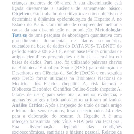
crianças menores de 06 anos. A sua disseminação está
ligada diretamente a ausência de saneamento básico.
Objetivo:
Este trabalho descritivo teve como objetivo de
determinar à dinâmica epidemiológica da Hepatite A no
Estado do Piauí. Com intuito de compreender melhor a
causa da sua disseminação na população.
Metodologia:
Trata-se
de uma pesquisa de abordagem quantitativa com
procedimento documental de dados secundários,
coletados na base de dados do DATASUS- TABNET do
período entre 2008 e 2018, e com base teórica oriundas de
artigos científicos provenientes de busca sistemática em
bases de dados. Para isso, foi utilizando palavras chaves
na Biblioteca Virtual em Saúde (BVS) para obtenção de
Descritores em Ciências da Saúde (DeCS) e em seguida
esse DeCS foram utilizadas na Biblioteca Nacional de
Medicina dos Estados (hepatitis A, risk factors) e
Biblioteca Eletrônica Científica Online-Scielo (hepatite A,
fatores de risco
) para selecionar a melhor evidencia, e
apenas os artigos relacionados ao tema foram utilizados.
Análise Crítica
:
Após a inspeção do título de cada artigo
e leitura dos seus resumos, foram selecionados 14 deles
para a elaboração do resumo. A Hepatite A é uma
infecção transmitida pelo vírus VHA pela via fecal-oral.
Sua disseminação depende das condições
socioeconômicas, sanitárias e higiene pessoal. Relatos da