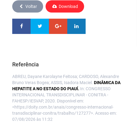
Voltar
Download
Referência
ABREU, Dayane Karolayne Feitosa; CARDOSO, Alexandre
Bruno Veras Bogea; ASSIS, Isadora Maciel.
DINÂMICA DA
HEPATITE A NO ESTADO DO PIAUÍ.
In: CONGRESSO
INTERNACIONAL TRANSDISCIPLINAR - CONITRA -
FAHESP/IESVAP, 2020. Disponível em:
<https://doity.com.br/anais/congresso-internacional-
transdisciplinar-conitra/trabalho/127277>. Acesso em:
07/08/2026 às 11:32