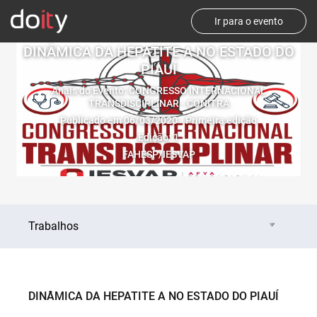
Ir para o evento
DINÂMICA DA HEPATITE A NO ESTADO DO
PIAUÍ
Anais do Evento: CONGRESSO INTERNACIONAL
TRANSDISCIPLINAR - CONITRA
Publicado em 06/03/2020 - Primeira edição
Edição: 1
FAHESP/IESVAP
Trabalhos
DINÂMICA DA HEPATITE A NO ESTADO DO PIAUÍ