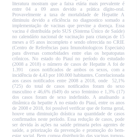
literatura mostram que a faixa etária mais prevalente é
entre 04 a 09 anos devido a prática dígito-oral.
Provavelmente a taxa de mortalidade de Hepatite A
diminuiu devido a eficiência no diagnostico somado a
implementação de vacinas que previne a doença. Essa
vacina é distribuída pelo SUS (Sistema Único de Saúde)
no calendário nacional de vacinação para crianças de 15
meses a 05 anos incompleto e sendo oferecida no CRIE
(Centro de Referências para Imunobiologicos Especiais)
para diversas comorbidades entre elas os hepatopatas
crônicos. No estado do Piauí no período do estudado
(2008 a 2018) o número de casos de Hepatite A foi de
1.391
casos notificados de ambos os sexos, com a
incidência de 4,43 por 100.000 habitantes. Correlacionada
aos casos notificados entre 2008 a 2018, onde
52,1%
(725) do total de casos notificados foram do sexo
masculino e 46,6% (649) do sexo feminino e 1,3% (17)
dos casos foram de sexo indefinido. A analisando a
dinâmica da hepatite A no estado do Piauí, entre os anos
de 2008 e 2018, foi possível verificar que de forma geral,
houve uma diminuição drástica na quantidade de casos
confirmados neste período. Essa redução de casos, pode
ser devida às ações na saúde primaria pelos agentes de
saúde, a priorização da prevenção e promoção do bem-
estar social. Bem comoa distribuição das vacinas tornou-