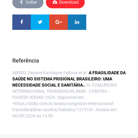
Voltar
Download
Referência
ABREU, Dayane Karolayne Feitosa et al.
A FRAGILIDADE DA
SAÚDE NO SISTEMA PRISIONAL BRASILEIRO: UMA
NECESSIDADE SOCIAL E SANITÁRIA..
In: CONGRESSO
INTERNACIONAL TRANSDISCIPLINAR - CONITRA -
FAHESP/IESVAP, 2020. Disponível em:
<https://doity.com.br/anais/congresso-internacional-
transdisciplinar-conitra/trabalho/127310>. Acesso em:
06/08/2026 às 13:59