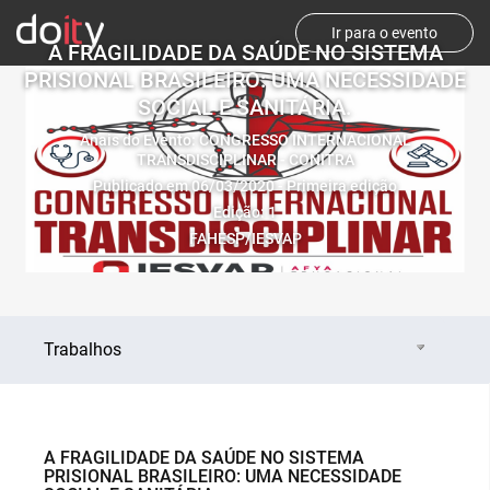
Ir para o evento
A FRAGILIDADE DA SAÚDE NO SISTEMA
PRISIONAL BRASILEIRO: UMA NECESSIDADE
SOCIAL E SANITÁRIA.
Anais do Evento: CONGRESSO INTERNACIONAL
TRANSDISCIPLINAR - CONITRA
Publicado em 06/03/2020 - Primeira edição
Edição: 1
FAHESP/IESVAP
Trabalhos
A FRAGILIDADE DA SAÚDE NO SISTEMA
PRISIONAL BRASILEIRO: UMA NECESSIDADE