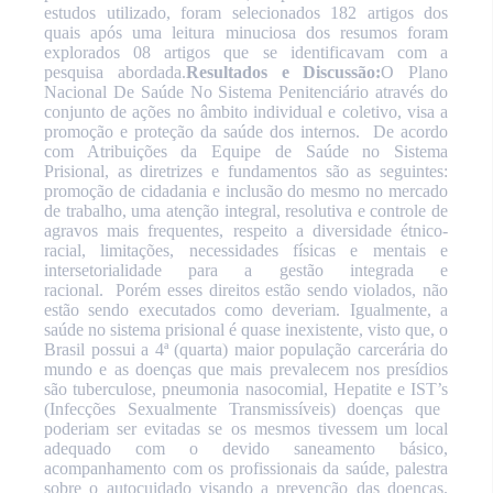
estudos utilizado, foram selecionados 182 artigos dos
quais após uma leitura minuciosa dos resumos foram
explorados 08 artigos que se identificavam com a
pesquisa abordada.
Resultados e Discussão:
O Plano
Nacional De Saúde No Sistema Penitenciário através do
conjunto de ações no âmbito individual e coletivo, visa a
promoção e proteção da saúde dos internos.
De acordo
com Atribuições da Equipe de Saúde no Sistema
Prisional, as diretrizes e fundamentos são as seguintes:
promoção de cidadania e inclusão do mesmo no mercado
de trabalho, uma atenção integral, resolutiva e controle de
agravos mais frequentes, respeito a diversidade étnico-
racial, limitações, necessidades físicas e mentais e
intersetorialidade para a gestão integrada e
racional.
Porém esses direitos estão sendo violados, não
estão sendo executados como deveriam. Igualmente, a
saúde no sistema prisional é quase inexistente, visto que, o
Brasil possui a 4ª (quarta) maior população carcerária do
mundo e as doenças que mais prevalecem nos presídios
são tuberculose, pneumonia nasocomial, Hepatite e
IST’s
(Infecções Sexualmente Transmissíveis) doenças que
poderiam ser evitadas se os mesmos tivessem um local
adequado com o devido saneamento básico,
acompanhamento com os profissionais da saúde, palestra
sobre o autocuidado visando a prevenção das doenças.