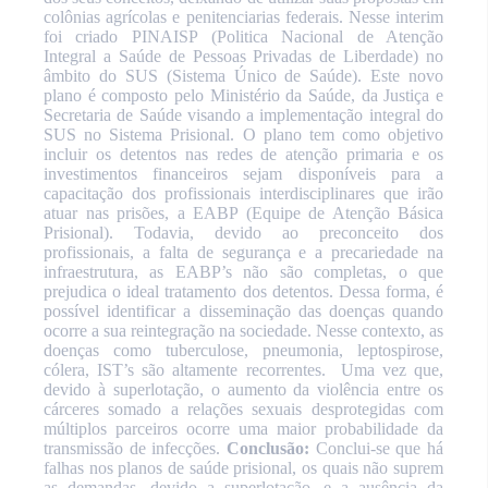
colônias agrícolas e penitenciarias federais. Nesse interim
foi criado
PINAISP
(Politica Nacional de Atenção
Integral a Saúde de Pessoas Privadas de Liberdade) no
âmbito do SUS (Sistema Único de Saúde). Este novo
plano é composto pelo Ministério da Saúde, da Justiça e
Secretaria de Saúde visando a implementação integral do
SUS no Sistema Prisional. O plano tem como objetivo
incluir os detentos nas redes de atenção primaria e os
investimentos financeiros sejam disponíveis para a
capacitação dos profissionais interdisciplinares que irão
atuar nas prisões, a EABP (Equipe de Atenção Básica
Prisional). Todavia, devido ao preconceito dos
profissionais, a falta de segurança e a precariedade na
infraestrutura, as EABP’s não são completas, o que
prejudica o ideal tratamento dos detentos. Dessa forma, é
possível identificar a disseminação das doenças quando
ocorre a sua reintegração na sociedade. Nesse contexto, as
doenças como tuberculose, pneumonia, leptospirose,
cólera, IST’s são altamente recorrentes.
Uma vez que,
devido à superlotação, o aumento da violência entre os
cárceres somado a relações sexuais desprotegidas com
múltiplos parceiros ocorre uma maior probabilidade da
transmissão de infecções.
Conclusão:
Conclui-se que há
falhas nos planos de saúde prisional, os quais não suprem
as demandas, devido a superlotação, e a ausência da