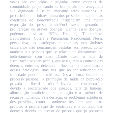
vezes são esquecidas e julgadas como escorias da
comunidade, prejudicando as leis penais que asseguram
sua dignidade e saúde enquanto seres humanos. A
precariedade na infraestrutura dos presídios e as mínimas
condições de sobrevivência influenciam uma maior
exposição dos presos à violência sexual, gerando a
proliferação de graves doenças. Dentre essas doenças,
podemos destacar: IST’s, Hepatite, Tuberculose,
Leptospirose, Cólera e Pneumonia Nasocomial. Nessa
perspectiva, as patologias encontradas nos âmbitos
carcerários não permanecem restritas aos presos, como
também nas pessoas que se relacionam diretamente ou
indiretamente com eles. Diante disso, a falta de
fiscalização nas leis penais, que asseguram o controle das
doenças entre os detentos, influencia na disseminação
dessas patologias, uma vez que ao ser reinserido em
sociedade pode transmiti-las. Dessa forma, durante o
processo prisional, a promoção de saúde da população
privada de liberdade não é levada em consideração,
devido a precariedade dos espaços, falta de higiene,
alimentação insuficiente, superlotação e a carência de
recursos humanos. Vale destacar, os problemas estruturais
dos presídios, como o ambiente insalubre que torna
propício à proliferação de epidemias e o contágio das
doenças devido ao acesso de pessoas que já possuem