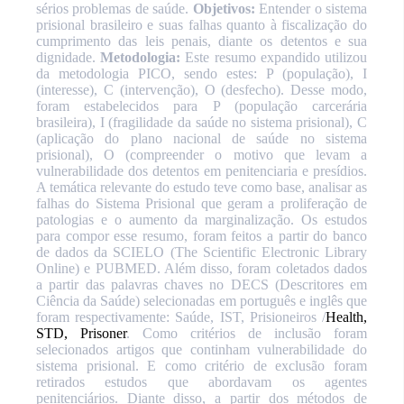
sérios problemas de saúde.
Objetivos:
Entender o sistema
prisional brasileiro e suas falhas quanto à fiscalização do
cumprimento das leis penais, diante os detentos e sua
dignidade.
Metodologia:
Este resumo expandido utilizou
da metodologia PICO, sendo estes: P (população), I
(interesse), C (intervenção), O (desfecho). Desse modo,
foram estabelecidos para P (população carcerária
brasileira), I (fragilidade da saúde no sistema prisional), C
(aplicação do plano nacional de saúde no sistema
prisional), O (compreender o motivo que levam a
vulnerabilidade dos detentos em penitenciaria e presídios.
A temática relevante do estudo teve como base, analisar as
falhas do Sistema Prisional que geram a proliferação de
patologias e o aumento da marginalização. Os estudos
para compor esse resumo, foram feitos a partir do banco
de dados da SCIELO (The Scientific Electronic Library
Online) e PUBMED. Além disso, foram coletados dados
a partir das palavras chaves no DECS (Descritores em
Ciência da Saúde) selecionadas em português e inglês que
foram respectivamente: Saúde, IST, Prisioneiros /
Health,
STD, Prisoner
. Como critérios de inclusão foram
selecionados artigos que continham vulnerabilidade do
sistema prisional. E como critério de exclusão foram
retirados estudos que abordavam os agentes
penitenciários. Diante disso, a partir dos métodos de