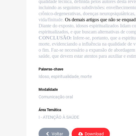
qualidade técnica, definida pelos autores desta rev
incluindo as seguintes subdivisões: envelheciment
crônico-degenerativas, doenças neuropsiquiátricas,
vida/finitude.
Os demais artigos que não se enquad
Diante do exposto, idosos espiritualizados lidam c
espiritualizados, e que buscam alternativas de compr
CONCLUSÃO:
Infere-se, portanto, que a espir
morte, evidenciando a influência na qualidade de v
o fim. Faz-se necessário a expansão de abordagem 
saúde, que devem estar atentos para auxiliar e est
Palavras-chave
Idoso, espiritualidade, morte
Modalidade
Comunicação oral
Área Temática
I - ATENÇÃO À SAÚDE
Voltar
Download