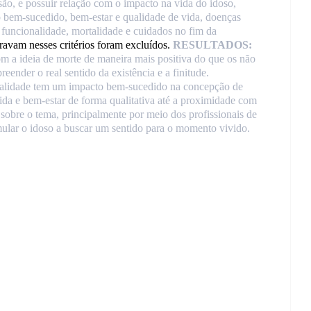
isão, e possuir relação com o impacto na vida do idoso,
o bem-sucedido, bem-estar e qualidade de vida, doenças
 funcionalidade, mortalidade e cuidados no fim da
ravam nesses critérios foram excluídos.
RESULTADOS:
om a ideia de morte de maneira mais positiva do que os não
eender o real sentido da existência e a finitude.
itualidade tem um impacto bem-sucedido na concepção de
ida e bem-estar de forma qualitativa até a proximidade com
sobre o tema, principalmente por meio dos profissionais de
imular o idoso a buscar um sentido para o momento vivido.