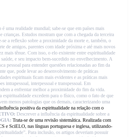
 é uma realidade mundial
; sabe-se que em países mais
de crianças. Estudos mostram que com a chegada da terceira
e-se a reflexão sobre a proximidade da morte e, também, o
rte de amigos, parentes com idade próxima e até mais novos
ez mais tênue. Com isso, o elo existente entre espiritualidade
a a saúde, e seu impacto bem-sucedido no envelhecimento. A
sca pessoal para entender questões relacionadas ao fim da
nte que, pode levar ao desenvolvimento de práticas
ades espirituais ficam mais evidentes e as práticas mais
es intrapessoal, interpessoal e transpessoal. Em
endem a enfrentar melhor a proximidade do fim da vida.
 espiritualidade excedem para o físico, como o fato de que
lvem menos patologias que os demais, caracterizando uma
 influência positiva da espiritualidade na relação com o
ETIVO:
Descrever a influência da espiritualidade sobre a
GIA:
Trata-se de uma revisão sistemática. Realizada com
e SciELO, nas línguas portuguesa e inglesa, utilizando-
spiritualidade”. Para inclusão, os artigos deveriam possuir