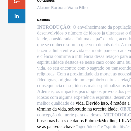
Co-autores
Alcione Barbosa Viana Filho
Resumo
INTRODUÇÃO:
O envelhecimento da população
desenvolvidos o número de idosos já ultrapassa o 
idade, considerada a “última etapa” da vida, acend
que se conhece sobre o que vem depois dela. A mo
fazem a linha entre a vida e a morte parecer cada v
e ciência confirma a influência dessa relação par
espiritualidade destaca-se nesse caso como uma bu
vida, ao seu encontro com o sagrado ou transcende
religiosas. Com a proximidade da morte, as necessid
fidedignas, originando um equilíbrio entre as relaçõ
consequência disso, idosos mais espiritualizados t
Ademais, os impactos psicológicos provocados pela
idosos com alguma experiência espiritual desenvo
melhor qualidade de
vida. Devido isso, é notória a
término da vida, sobretudo na terceira idade.
OBJ
concepção de morte para os idosos.
METODOLO
busca nas bases de dados Pubmed/Medline, LILACS 
se as palavras-chave “
aged/idoso” e “spirituality/e