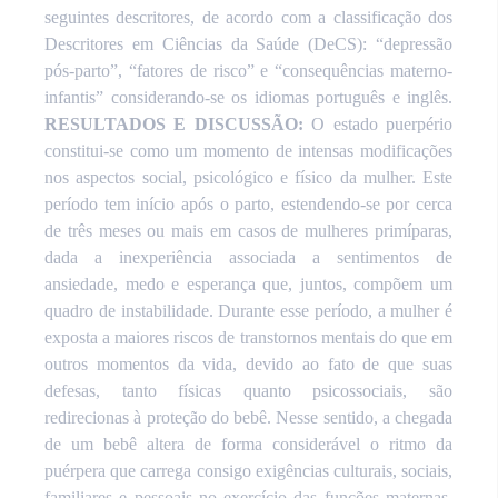
seguintes descritores, de acordo com a classificação dos
Descritores em Ciências da Saúde (DeCS): “depressão
pós-parto”, “fatores de risco” e “consequências materno-
infantis” considerando-se os idiomas português e inglês.
RESULTADOS E DISCUSSÃO:
O estado puerpério
constitui-se como um momento de intensas modificações
nos aspectos social, psicológico e físico da mulher. Este
período tem início após o parto, estendendo-se por cerca
de três meses ou mais em casos de mulheres primíparas,
dada a inexperiência associada a sentimentos de
ansiedade, medo e esperança que, juntos, compõem um
quadro de instabilidade. Durante esse período, a mulher é
exposta a maiores riscos de transtornos mentais do que em
outros momentos da vida, devido ao fato de que suas
defesas, tanto físicas quanto psicossociais, são
redirecionas à proteção do bebê. Nesse sentido, a chegada
de um bebê altera de forma considerável o ritmo da
puérpera que carrega consigo exigências culturais, sociais,
familiares e pessoais no exercício das funções maternas.