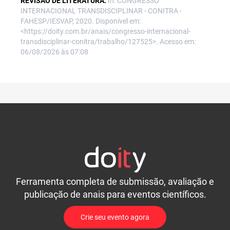
REVISÃO DE LITERATURA.
In: CONGRESSO
INTERNACIONAL TRANSDISCIPLINAR - CONITRA -
FAHESP/IESVAP, 2020. Disponível em:
<https://doity.com.br/anais/congresso-internacional-
transdisciplinar-conitra/trabalho/127525>. Acesso em:
06/08/2026 às 07:08
Ferramenta completa de submissão, avaliação e
publicação de anais para eventos científicos.
Crie seu evento agora