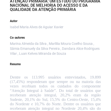
ATENÇÃO PRIMÁRIA: UM ESTUDO DO PROGRAMA
NACIONAL DE MELHORIA DO ACESSO E DA
QUALIDADE DA ATENÇÃO PRIMÁRIA
Autor
Isabel Maria Alves de Aguiar Xavier
Co-autores
Marina Almeida da Silva , Marlilia Moura Coelho Sousa ,
Sâmia Emanuely da Silva Pereira , Dandara Alice Rodrigues
Vilar , Luan Kelves Miranda de Souza
Resumo
Dentre os 113.995 usuários entrevistados, 19.899
(17,45%) responderam que sempre ou na maioria das
vezes recebiam todos os cuidados do componente
“Atenção Integral à Saúde”. Do total de usuários que
receberam atenção integral, 20,2% eram da região
Sudeste, 20,1% do Sul, 15,5% do Centro-Oeste, 15,4%
do Nordeste e 10,7% do Norte. Dentre os usuários que
receberam atenção integral no Nordeste 20,4% são do