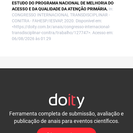
ESTUDO DO PROGRAMA NACIONAL DE MELHORIA DO
ACESSO E DA QUALIDADE DA ATENÇÃO PRIMÁRIA.
In:
CONGRESSO INTERNACIONAL TRANSDISCIPLINAR -
CONITRA - FAHESP/IESVAP, 2020. Disponível em:
<https://doity.com.br/anais/congresso-internacional-
transdisciplinar-conitra/trabalho/127747>. Acesso em:
06/08/2026 às 01:29
Ferramenta completa de submissão, avaliação e
publicação de anais para eventos científicos.