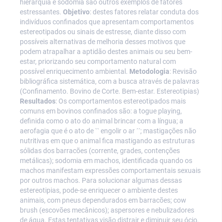
hierarquia e sodomia são outros exemplos de fatores
estressantes.
Objetivo
: destes fatores relatar conduta dos
indivíduos confinados que apresentam comportamentos
estereotipados ou sinais de estresse, diante disso com
possíveis alternativas de melhoria desses motivos que
podem atrapalhar a aptidão destes animais ou seu bem-
estar, priorizando seu comportamento natural com
possível enriquecimento ambiental.
Metodologia
: Revisão
bibliográfica sistemática, com a busca através de palavras
(Confinamento. Bovino de Corte. Bem-estar. Estereotipias)
Resultados
: Os comportamentos estereotipados mais
comuns em bovinos confinados são: a togue playing,
definida como o ato do animal brincar com a língua; a
aerofagia que é o ato de `` engolir o ar ´´; mastigações não
nutritivas em que o animal fica mastigando as estruturas
sólidas dos barracões (corrente, grades, contenções
metálicas); sodomia em machos, identificada quando os
machos manifestam expressões comportamentais sexuais
por outros machos. Para solucionar algumas dessas
estereotipias, pode-se enriquecer o ambiente destes
animais, com pneus dependurados em barracões; cow
brush (escovões mecânicos); aspersores e nebulizadores
de água. Estas tentativas visão distrair e diminuir seu ócio,