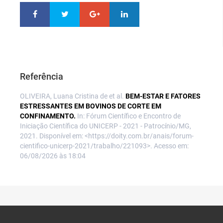
Referência
OLIVEIRA, Luana Cristina de et al.
BEM-ESTAR E FATORES
ESTRESSANTES EM BOVINOS DE CORTE EM
CONFINAMENTO.
In: Fórum Científico e Encontro de
Iniciação Científica do UNICERP - 2021 - Patrocínio/MG,
2021. Disponível em: <https://doity.com.br/anais/forum-
cientifico-unicerp-2021/trabalho/221093>. Acesso em:
06/08/2026 às 18:04