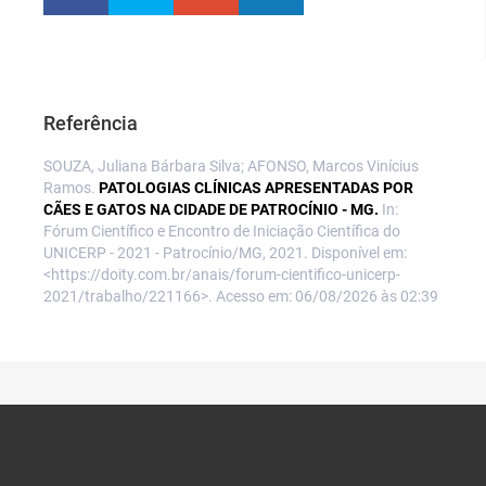
Referência
SOUZA, Juliana Bárbara Silva; AFONSO, Marcos Vinícius
Ramos.
PATOLOGIAS CLÍNICAS APRESENTADAS POR
CÃES E GATOS NA CIDADE DE PATROCÍNIO - MG.
In:
Fórum Científico e Encontro de Iniciação Científica do
UNICERP - 2021 - Patrocínio/MG, 2021. Disponível em:
<https://doity.com.br/anais/forum-cientifico-unicerp-
2021/trabalho/221166>. Acesso em: 06/08/2026 às 02:39