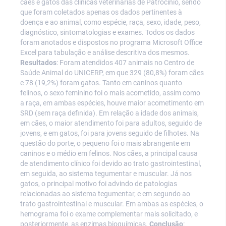
cães e gatos das clínicas veterinárias de Patrocínio, sendo
que foram coletados apenas os dados pertinentes à
doença e ao animal, como espécie, raça, sexo, idade, peso,
diagnóstico, sintomatologias e exames. Todos os dados
foram anotados e dispostos no programa Microsoft Office
Excel para tabulação e análise descritiva dos mesmos.
Resultados
: Foram atendidos 407 animais no Centro de
Saúde Animal do UNICERP, em que 329 (80,8%) foram cães
e 78 (19,2%) foram gatos. Tanto em caninos quanto
felinos, o sexo feminino foi o mais acometido, assim como
a raça, em ambas espécies, houve maior acometimento em
SRD (sem raça definida). Em relação a idade dos animais,
em cães, o maior atendimento foi para adultos, seguido de
jovens, e em gatos, foi para jovens seguido de filhotes. Na
questão do porte, o pequeno foi o mais abrangente em
caninos e o médio em felinos. Nos cães, a principal causa
de atendimento clínico foi devido ao trato gastrointestinal,
em seguida, ao sistema tegumentar e muscular. Já nos
gatos, o principal motivo foi advindo de patologias
relacionadas ao sistema tegumentar, e em segundo ao
trato gastrointestinal e muscular. Em ambas as espécies, o
hemograma foi o exame complementar mais solicitado, e
posteriormente, as enzimas bioquímicas.
Conclusão
: