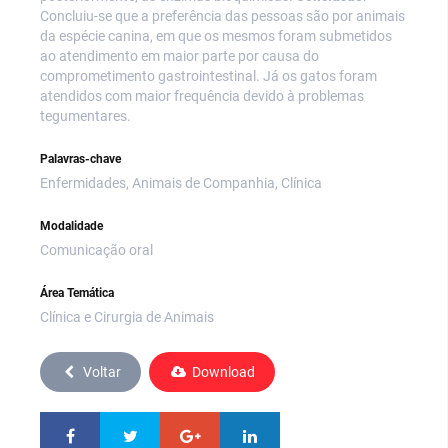
Concluiu-se que a preferência das pessoas são por animais
da espécie canina, em que os mesmos foram submetidos
ao atendimento em maior parte por causa do
comprometimento gastrointestinal. Já os gatos foram
atendidos com maior frequência devido à problemas
tegumentares.
Palavras-chave
Enfermidades, Animais de Companhia, Clínica
Modalidade
Comunicação oral
Área Temática
Clínica e Cirurgia de Animais
Voltar
Download