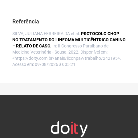
Referência
SILVA, JULIANA FERREIRA DA et al.
PROTOCOLO CHOP
NO TRATAMENTO DO LINFOMA MULTICÊNTRICO CANINO
– RELATO DE CASO.
In: II Congresso Paraibano de
Medicina Veterinária - Sousa, 2022. Disponível em:
<https://doity.com.br/anais/iiconpav/trabalho/242195>.
Acesso em: 09/08/2026 às 05:21