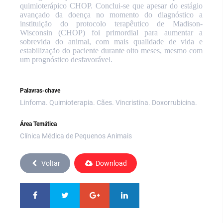
quimioterápico CHOP.
Conclui-se que apesar do estágio
avançado da doença no momento do diagnóstico a
instituição do protocolo terapêutico de Madison-
Wisconsin (CHOP) foi primordial para aumentar a
sobrevida do animal, com mais qualidade de vida e
estabilização do paciente durante oito meses, mesmo com
um prognóstico desfavorável.
Palavras-chave
Linfoma. Quimioterapia. Cães. Vincristina. Doxorrubicina.
Área Temática
Clínica Médica de Pequenos Animais
Voltar
Download