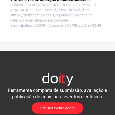
JORNADA ALAGOANA DE NEUROLOGIA III SIMPÓSIO
ALAGOANO DE AVC - Maceió, 2024. Disponível em:
<https://doity.com.br/anais/iii-jornada-alagoana-de-
neurologia-e-iii-simpsio-alagoano-de-
avc/trabalho/359038>. Acesso em: 09/08/2026 às 02:48
Ferramenta completa de submissão, avaliação e
publicação de anais para eventos científicos.
Crie seu evento agora