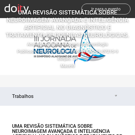
Ir para o evento
UMA REVISÃO SISTEMÁTICA SOBRE
NEUROIMAGEM AVANÇADA E INTELIGÊNCIA
ARTIFICIAL NO DIAGNÓSTICO E
TRATAMENTO DE DOENÇAS NEUROLÓGICAS.
Anais da Jornada Alagoana de Neurologia
Publicado em 05/07/2024 - ISBN 978-65-01-07215-9
Edição: 3a
Maceió
Trabalhos
UMA REVISÃO SISTEMÁTICA SOBRE
NEUROIMAGEM AVANÇADA E INTELIGÊNCIA