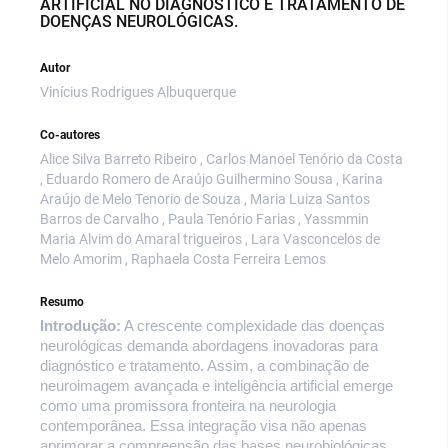
ARTIFICIAL NO DIAGNÓSTICO E TRATAMENTO DE
DOENÇAS NEUROLÓGICAS.
Autor
Vinícius Rodrigues Albuquerque
Co-autores
Alice Silva Barreto Ribeiro , Carlos Manoel Tenório da Costa
, Eduardo Romero de Araújo Guilhermino Sousa , Karina
Araújo de Melo Tenorio de Souza , Maria Luiza Santos
Barros de Carvalho , Paula Tenório Farias , Yassmmin
Maria Alvim do Amaral trigueiros , Lara Vasconcelos de
Melo Amorim , Raphaela Costa Ferreira Lemos
Resumo
Introdução:
A crescente complexidade das doenças
neurológicas demanda abordagens inovadoras para
diagnóstico e tratamento. Assim, a combinação de
neuroimagem avançada e inteligência artificial emerge
como uma promissora fronteira na neurologia
contemporânea. Essa integração visa não apenas
aprimorar a compreensão das bases neurobiológicas