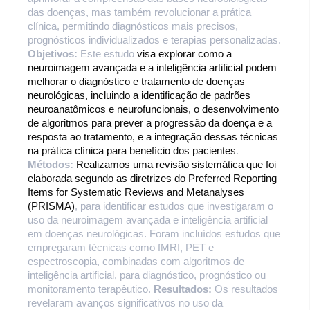
das doenças, mas também revolucionar a prática
clínica, permitindo diagnósticos mais precisos,
prognósticos individualizados e terapias personalizadas.
Objetivos:
Este estudo
visa explorar como a
neuroimagem avançada e a inteligência artificial podem
melhorar o diagnóstico e tratamento de doenças
neurológicas, incluindo a identificação de padrões
neuroanatômicos e neurofuncionais, o desenvolvimento
de algoritmos para prever a progressão da doença e a
resposta ao tratamento, e a integração dessas técnicas
na prática clínica para benefício dos pacientes
.
Métodos:
Realizamos uma revisão sistemática que foi
elaborada segundo as diretrizes do Preferred Reporting
Items for Systematic Reviews and Metanalyses
(PRISMA)
, para identificar estudos que investigaram o
uso da neuroimagem avançada e inteligência artificial
em doenças neurológicas. Foram incluídos estudos que
empregaram técnicas como fMRI, PET e
espectroscopia, combinadas com algoritmos de
inteligência artificial, para diagnóstico, prognóstico ou
monitoramento terapêutico.
Resultados:
Os resultados
revelaram avanços significativos no uso da