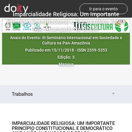
Ir para o evento
Imparcialidade Religiosa: Um Importante
Princípio Constitucional e Democrático Ainda
Não Alcançado No Brasil.
Anais do Evento: III Seminário Internacional em Sociedade e
Cultura na Pan-Amazônia
Publicado em 15/11/2018 - ISSN 2359-5353
Edição: 3
Manaus
Trabalhos
IMPARCIALIDADE RELIGIOSA: UM IMPORTANTE
PRINCÍPIO CONSTITUCIONAL E DEMOCRÁTICO