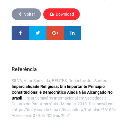
Voltar
Download
Referência
SILVA, Vitor Souza da; BENTES, Dorinethe dos Santos.
Imparcialidade Religiosa: Um Importante Princípio
Constitucional e Democrático Ainda Não Alcançado No
Brasil..
In: III Seminário Internacional em Sociedade e
Cultura na Pan-Amazônia - Manaus, 2018. Disponível em:
<https://doity.com.br/anais/iiisiscultura/trabalho/76160>.
Acesso em: 07/08/2026 às 20:31