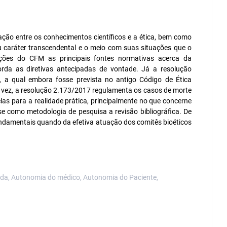
ação entre os conhecimentos científicos e a ética, bem como
u caráter transcendental e o meio com suas situações que o
ões do CFM as principais fontes normativas acerca da
orda as diretivas antecipadas de vontade. Já a resolução
, a qual embora fosse prevista no antigo Código de Ética
 vez, a resolução 2.173/2017 regulamenta os casos de morte
las para a realidade prática, principalmente no que concerne
se como metodologia de pesquisa a revisão bibliográfica. De
ndamentais quando da efetiva atuação dos comitês bioéticos
vida, Autonomia do médico, Autonomia do Paciente,