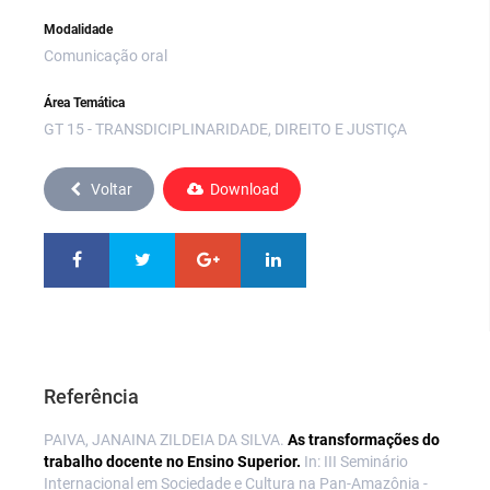
Modalidade
Comunicação oral
Área Temática
GT 15 - TRANSDICIPLINARIDADE, DIREITO E JUSTIÇA
Voltar
Download
Referência
PAIVA, JANAINA ZILDEIA DA SILVA.
As transformações do
trabalho docente no Ensino Superior.
In: III Seminário
Internacional em Sociedade e Cultura na Pan-Amazônia -