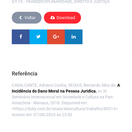
GT 15 - TRANSDICIPLINARIDADE, DIREITO E JUSTIÇA
Voltar
Download
Referência
CAVALCANTE, Adriano Cunha; SEIXAS, Bernardo Silva de.
A
Incidência do Dano Moral na Pessoa Jurídica.
In: III
Seminário Internacional em Sociedade e Cultura na Pan-
Amazônia - Manaus, 2018. Disponível em:
<https://doity.com.br/anais/iiisiscultura/trabalho/80313>.
Acesso em: 07/08/2026 às 23:50