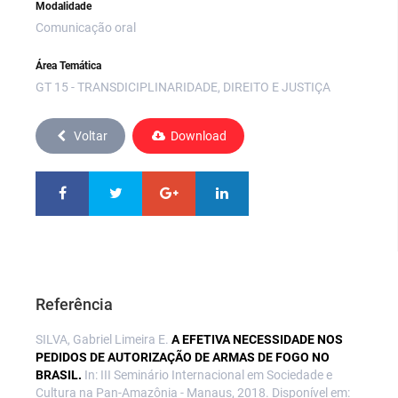
Modalidade
Comunicação oral
Área Temática
GT 15 - TRANSDICIPLINARIDADE, DIREITO E JUSTIÇA
Voltar
Download
Referência
SILVA, Gabriel Limeira E.
A EFETIVA NECESSIDADE NOS
PEDIDOS DE AUTORIZAÇÃO DE ARMAS DE FOGO NO
BRASIL.
In: III Seminário Internacional em Sociedade e
Cultura na Pan-Amazônia - Manaus, 2018. Disponível em: