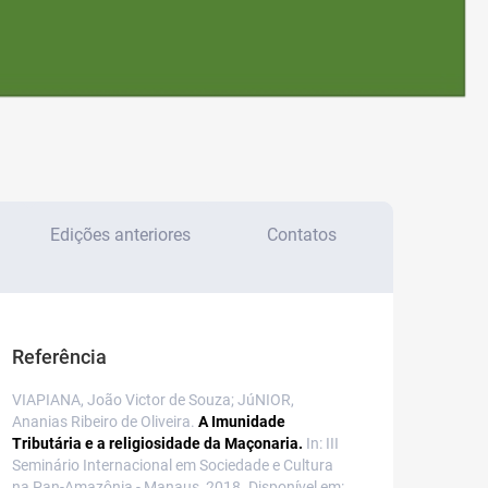
Edições anteriores
Contatos
Referência
VIAPIANA, João Victor de Souza; JúNIOR,
Ananias Ribeiro de Oliveira.
A Imunidade
Tributária e a religiosidade da Maçonaria.
In: III
Seminário Internacional em Sociedade e Cultura
na Pan-Amazônia - Manaus, 2018. Disponível em: