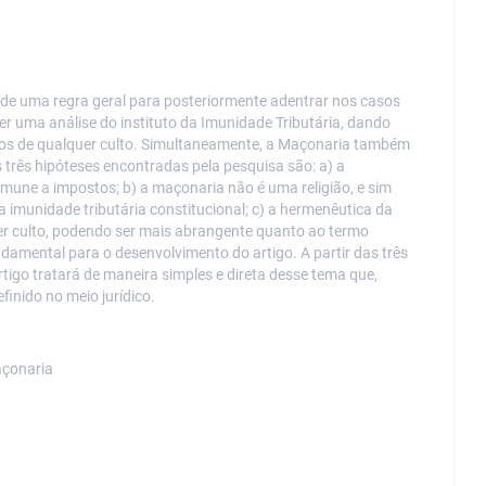
o de uma regra geral para posteriormente adentrar nos casos
zer uma análise do instituto da Imunidade Tributária, dando
los de qualquer culto. Simultaneamente, a Maçonaria também
 três hipóteses encontradas pela pesquisa são: a) a
imune a impostos; b) a maçonaria não é uma religião, e sim
 imunidade tributária constitucional; c) a hermenêutica da
er culto, podendo ser mais abrangente quanto ao termo
ndamental para o desenvolvimento do artigo. A partir das três
tigo tratará de maneira simples e direta desse tema que,
finido no meio jurídico.
açonaria