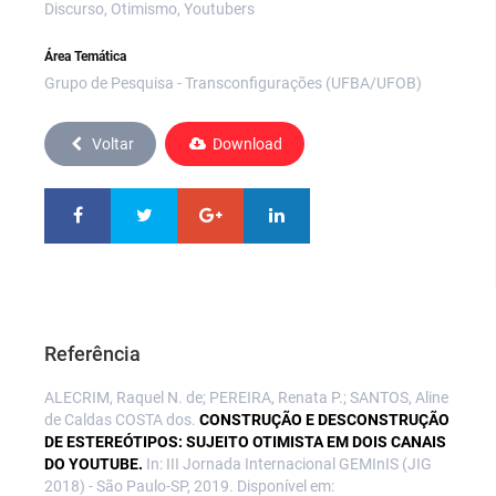
Discurso, Otimismo, Youtubers
Área Temática
Grupo de Pesquisa - Transconfigurações (UFBA/UFOB)
Voltar
Download
Referência
ALECRIM, Raquel N. de; PEREIRA, Renata P.; SANTOS, Aline
de Caldas COSTA dos.
CONSTRUÇÃO E DESCONSTRUÇÃO
DE ESTEREÓTIPOS: SUJEITO OTIMISTA EM DOIS CANAIS
DO YOUTUBE.
In: III Jornada Internacional GEMInIS (JIG
2018) - São Paulo-SP, 2019. Disponível em: