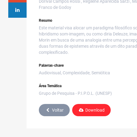
Dorival Campos Rossi , Regilene Aparecida Sarzi , Ma
Franco de Godoy
Resumo
Este material visa alocar um paradigma filosófico s
hibridismo som-imagem, ou como diria Deleuze, im
Morin em busca de uma analogia entre uma percepçã
duas formas de epistemes através de um dito parad
complexificado.
Palavras-chave
Audiovisual, Complexidade, Semiótica
Área Temática
Grupo de Pesquisa - P.I.P.O.L. (UNESP)
Voltar
Download