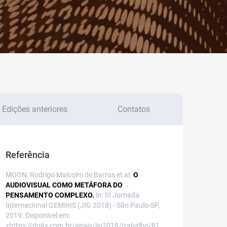
Edições anteriores
Contatos
Referência
MOON, Rodrigo Malcolm de Barros et al.
O
AUDIOVISUAL COMO METÁFORA DO
PENSAMENTO COMPLEXO.
In: III Jornada
Internacional GEMInIS (JIG 2018) - São Paulo-SP,
2019. Disponível em:
<https://doity.com.br/anais/jig2018/trabalho/81