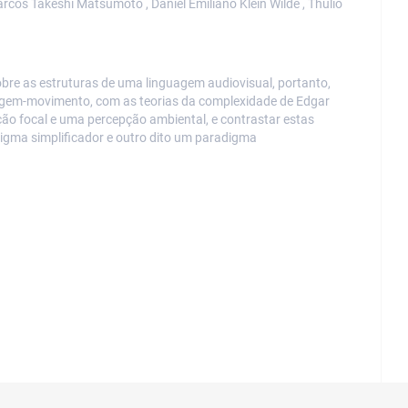
rcos Takeshi Matsumoto , Daniel Emiliano Klein Wilde , Thúlio
obre as estruturas de uma linguagem audiovisual, portanto,
agem-movimento, com as teorias da complexidade de Edgar
o focal e uma percepção ambiental, e contrastar estas
igma simplificador e outro dito um paradigma