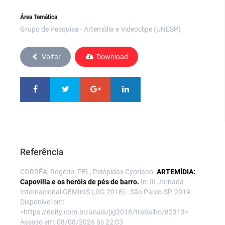
Área Temática
Grupo de Pesquisa - Artemídia e Videoclipe (UNESP)
Voltar
Download
Referência
CORRÊA, Rogério; PEL, Pelópidas Cypriano.
ARTEMÍDIA:
Capovilla e os heróis de pés de barro.
In: III Jornada
Internacional GEMInIS (JIG 2018) - São Paulo-SP, 2019.
Disponível em:
<https://doity.com.br/anais/jig2018/trabalho/82313>.
Acesso em: 08/08/2026 às 22:03